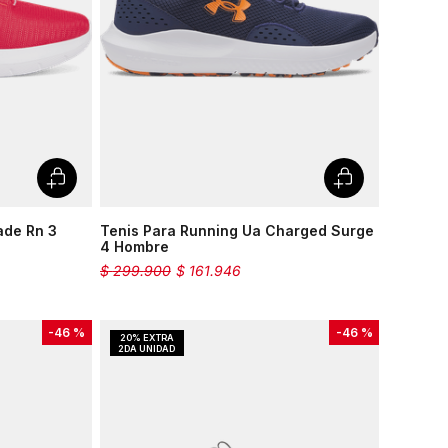
Velociti
Medias
Short
ade Rn 3
Tenis Para Running Ua Charged Surge
4 Hombre
$
299
.
900
$
161
.
946
-
46 %
-
46 %