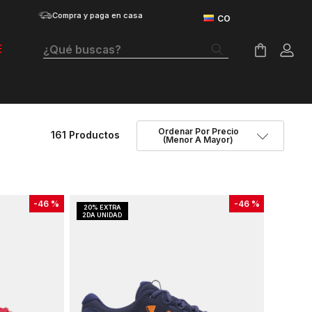
Compra y paga en casa
¿Qué buscas?
E
Términos Más Buscados
Botas
Ordenar Por
Precio
161
Productos
Tenis Mujer
(menor A Mayor)
Tenis Hombre
Tenis
-
46 %
-
46 %
Guayos
Velociti Distance
Basketball