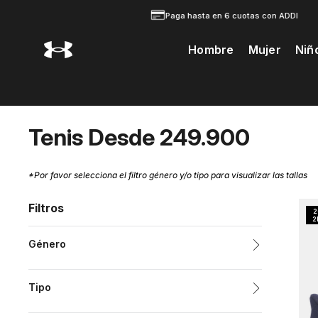
Paga hasta en 6 cuotas con ADDI
Hombre
Mujer
Niñ
Te Prodria Interesar
Tenis Desde 249.900
*Por favor selecciona el filtro género y/o tipo para visualizar las tallas
Filtros
Género
Hombre
Tipo
Mujer
Tenis