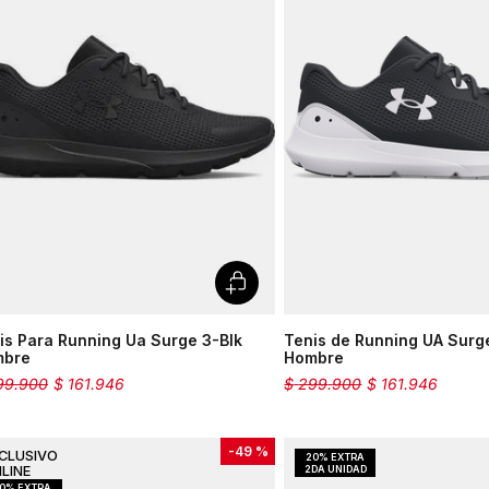
is Para Running Ua Surge 3-Blk
Tenis de Running UA Surg
mbre
Hombre
99
.
900
$
161
.
946
$
299
.
900
$
161
.
946
-
49 %