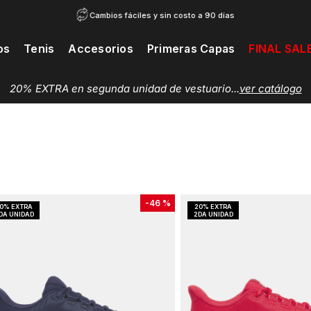
Cambios fáciles y sin costo a 90 días
os
Tenis
Accesorios
Primeras Capas
FINAL SAL
20% EXTRA en segunda unidad de vestuario...
ver catálogo
-
46 %