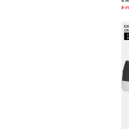
4 H
$
2