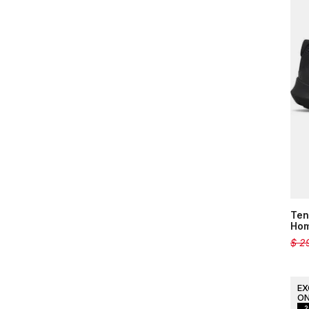
Ten
Ho
$
2