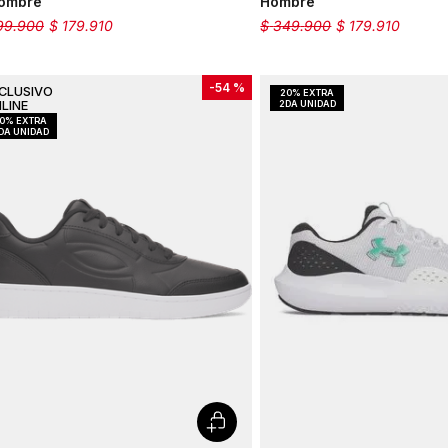
ombre
Hombre
99
.
900
$
179
.
910
$
349
.
900
$
179
.
910
-
54 %