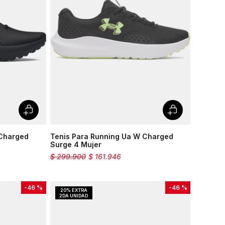
 Charged
Tenis Para Running Ua W Charged
Surge 4 Mujer
$
299
.
900
$
161
.
946
-
46 %
-
46 %