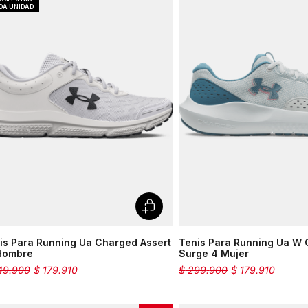
is Para Running Ua Charged Assert
Tenis Para Running Ua W
Hombre
Surge 4 Mujer
49
.
900
$
179
.
910
$
299
.
900
$
179
.
910