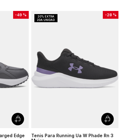
-
49 %
-
28 %
harged Edge
Tenis Para Running Ua W Phade Rn 3