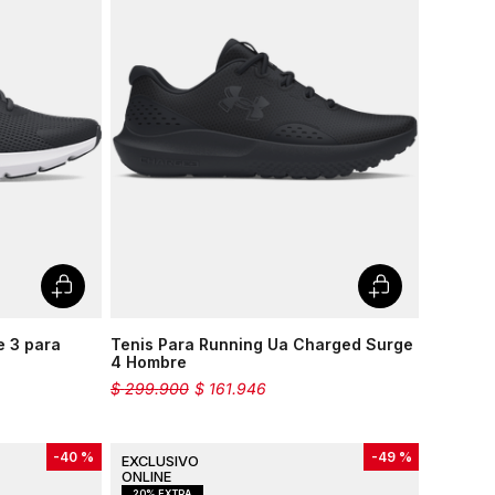
e 3 para
Tenis Para Running Ua Charged Surge
4 Hombre
$
299
.
900
$
161
.
946
-
40 %
-
49 %