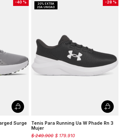
-
40 %
-
28 %
harged Surge
Tenis Para Running Ua W Phade Rn 3
Mujer
$
249
.
900
$
179
.
910