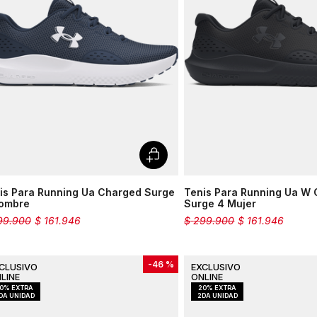
is Para Running Ua Charged Surge
Tenis Para Running Ua W
ombre
Surge 4 Mujer
99
.
900
$
161
.
946
$
299
.
900
$
161
.
946
-
46 %