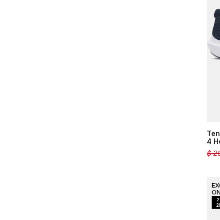
Rojo
Verde
Blanco
Rosado
Morado
Ten
4 H
$
2