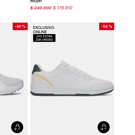
Mujer
$
249
.
900
$
179
.
910
-
40 %
-
54 %