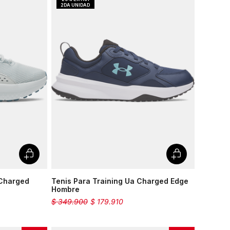
 Charged
Tenis Para Training Ua Charged Edge
Hombre
$
349
.
900
$
179
.
910