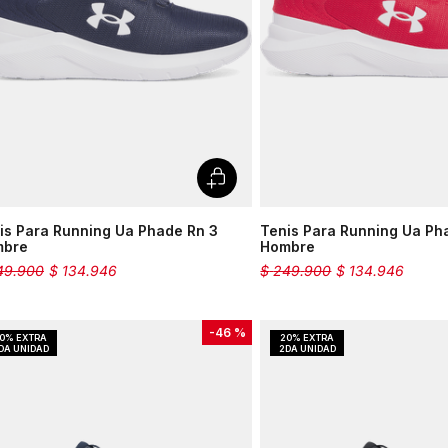
is Para Running Ua Phade Rn 3
Tenis Para Running Ua Ph
mbre
Hombre
49
.
900
$
134
.
946
$
249
.
900
$
134
.
946
-
46 %