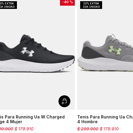
-
40 %
is Para Running Ua W Charged
Tenis Para Running Ua C
ge 4 Mujer
4 Hombre
99
.
900
$
179
.
910
$
299
.
900
$
179
.
910