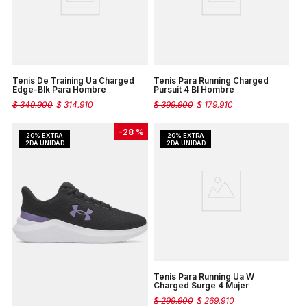
Tenis De Training Ua Charged
Tenis Para Running Charged
Edge-Blk Para Hombre
Pursuit 4 Bl Hombre
$
349
.
900
$
314
.
910
$
399
.
900
$
179
.
910
-
28 %
Tenis Para Running Ua W
Charged Surge 4 Mujer
$
299
.
900
$
269
.
910