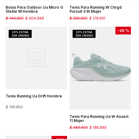
Botas Para Outdoor Ua Micro G
Tenis Para Running W Chrgd
Stellar M Hombre
Pursuit 4 Bl Mujer
$
749
.
900
$
404
.
946
$
399
.
900
$
179
.
910
-
46 %
Tenis Running Ua Drift Hombre
$
199
.
900
Tenis Para Running Ua W Assert
11 Mujer
$
349
.
900
$
188
.
946