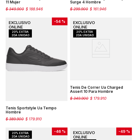
11 Mujer
Surge 4 Hombre
$
349
.
900
$
188
.
946
$
299
.
900
$
161
.
946
-
54 %
Tenis De Correr Ua Charged
Assert 10 Para Hombre
$
349
.
900
$
179
.
910
Tenis Sportstyle Ua Tempo
Hombre
$
389
.
900
$
179
.
910
-
46 %
-
49 %