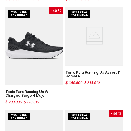
-
40 %
Tenis Para Running Ua Assert 11
Hombre
$
349
.
900
$
314
.
910
Tenis Para Running Ua W
Charged Surge 4 Mujer
$
299
.
900
$
179
.
910
-
46 %