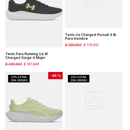
Tenis Ua Charged Pursuit 4 Bl
Para Hombre
$
399
.
900
$
179
.
910
Tenis Para Running Ua W
Charged Surge 4 Mujer
$
299
.
900
$
161
.
946
-
46 %