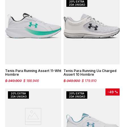
Tenis Para Running Assert 11-Wht
Tenis Para Running Ua Charged
Hombre
Assert 10 Hombre
$
349
.
900
$
188
.
946
$
349
.
900
$
179
.
910
-
49 %