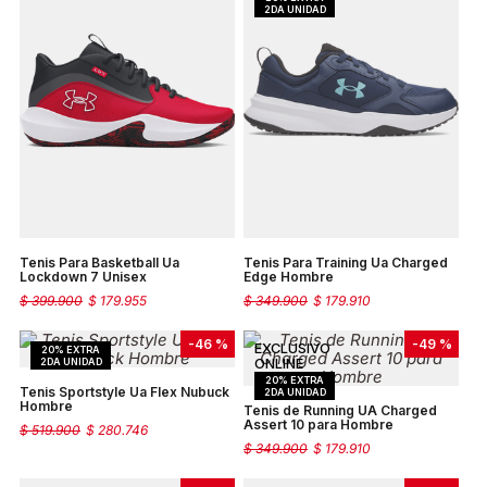
Tenis Para Basketball Ua
Tenis Para Training Ua Charged
Lockdown 7 Unisex
Edge Hombre
$
399
.
900
$
179
.
955
$
349
.
900
$
179
.
910
-
46 %
-
49 %
Tenis Sportstyle Ua Flex Nubuck
Hombre
Tenis de Running UA Charged
Assert 10 para Hombre
$
519
.
900
$
280
.
746
$
349
.
900
$
179
.
910