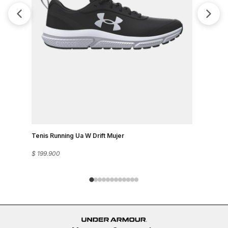
Tenis Run
$
199
.
900
Tenis Running Ua W Drift Mujer
$
199
.
900