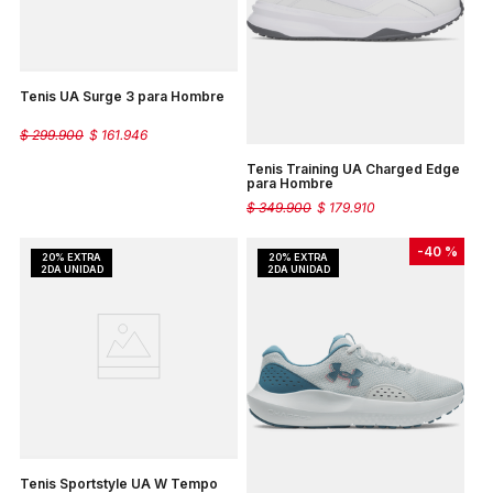
Tenis UA Surge 3 para Hombre
$
299
.
900
$
161
.
946
Tenis Training UA Charged Edge
para Hombre
$
349
.
900
$
179
.
910
-
40 %
Tenis Sportstyle UA W Tempo