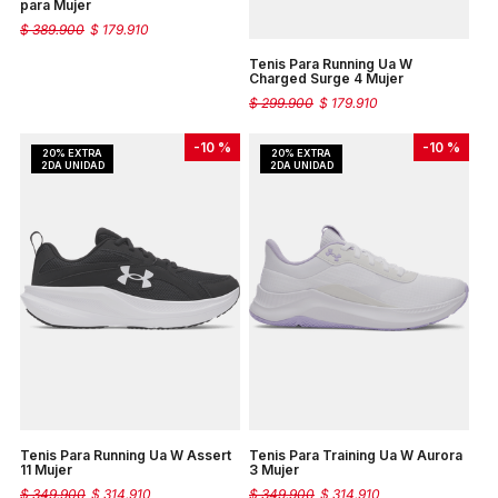
para Mujer
$
389
.
900
$
179
.
910
Tenis Para Running Ua W
Charged Surge 4 Mujer
$
299
.
900
$
179
.
910
-
10 %
-
10 %
Tenis Para Running Ua W Assert
Tenis Para Training Ua W Aurora
11 Mujer
3 Mujer
$
349
.
900
$
314
.
910
$
349
.
900
$
314
.
910