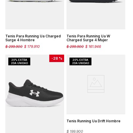
Tenis Para Running Ua Charged
Tenis Para Running Ua W
Surge 4 Hombre
Charged Surge 4 Mujer
$
299
.
900
$
179
.
910
$
299
.
900
$
161
.
946
-
28 %
Tenis Running Ua Drift Hombre
$
199
.
900