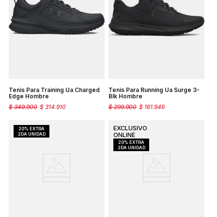
Tenis Para Training Ua Charged
Tenis Para Running Ua Surge 3-
Edge Hombre
Blk Hombre
$
349
.
900
$
314
.
910
$
299
.
900
$
161
.
946