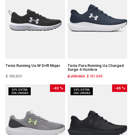
Tenis Running Ua W Drift Mujer
Tenis Para Running Ua Charged
Surge 4 Hombre
$
199
.
900
$
299
.
900
$
161
.
946
-
40 %
-
46 %