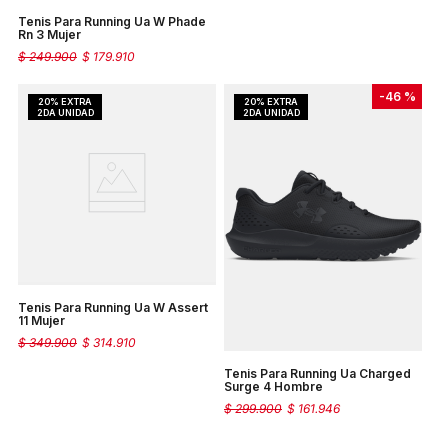
Tenis Para Running Ua W Phade
Rn 3 Mujer
$
249
.
900
$
179
.
910
-
46 %
Tenis Para Running Ua W Assert
11 Mujer
$
349
.
900
$
314
.
910
Tenis Para Running Ua Charged
Surge 4 Hombre
$
299
.
900
$
161
.
946