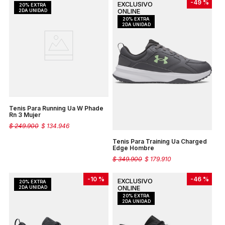
-
49 %
Tenis Para Running Ua W Phade
Rn 3 Mujer
$
249
.
900
$
134
.
946
Tenis Para Training Ua Charged
Edge Hombre
$
349
.
900
$
179
.
910
-
10 %
-
46 %