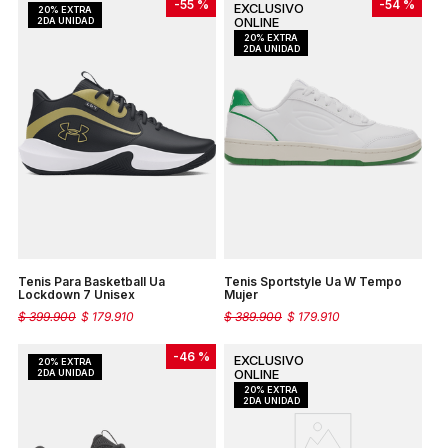
-
55 %
-
54 %
Tenis Para Basketball Ua
Tenis Sportstyle Ua W Tempo
Lockdown 7 Unisex
Mujer
$
399
.
900
$
179
.
910
$
389
.
900
$
179
.
910
-
46 %