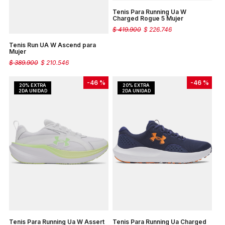
Tenis Para Running Ua W
Charged Rogue 5 Mujer
$
419
.
900
$
226
.
746
Tenis Run UA W Ascend para
Mujer
$
389
.
900
$
210
.
546
-
46 %
-
46 %
Tenis Para Running Ua W Assert
Tenis Para Running Ua Charged