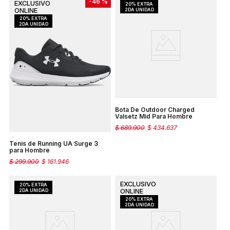
-
46 %
Bota De Outdoor Charged
Valsetz Mid Para Hombre
$
689
.
900
$
434
.
637
Tenis de Running UA Surge 3
para Hombre
$
299
.
900
$
161
.
946