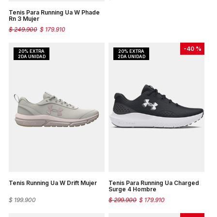
Tenis Para Running Ua W Phade
Rn 3 Mujer
$
249
.
900
$
179
.
910
-
40 %
Tenis Running Ua W Drift Mujer
Tenis Para Running Ua Charged
Surge 4 Hombre
$
199
.
900
$
299
.
900
$
179
.
910