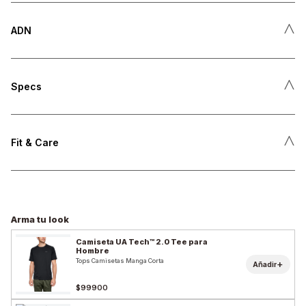
˄
ADN
˄
Specs
˄
Fit & Care
Arma tu look
Camiseta UA Tech™ 2.0 Tee para
Hombre
Tops Camisetas Manga Corta
+
Añadir
$99900