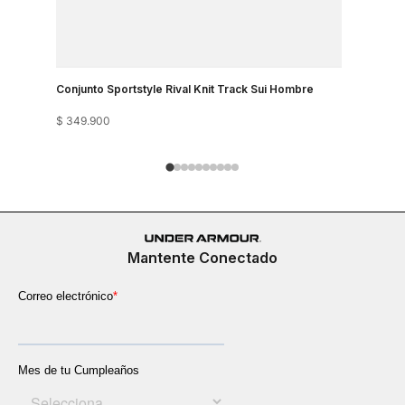
Conjunto Sportstyle Rival Knit Track Sui Hombre
Boxers De
$
349
.
900
$
219
.
900
Mantente Conectado