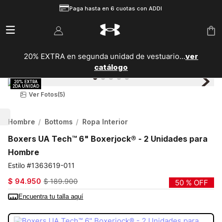
Paga hasta en 6 cuotas con ADDI
20% EXTRA en segunda unidad de vestuario...
ver
catálogo
Ver Fotos
(5)
Hombre
Bottoms
Ropa Interior
Boxers UA Tech™ 6" Boxerjock® - 2 Unidades para
Hombre
1363619-011
$
94
.
950
$
189
.
900
50 %
OFF
Encuentra tu talla aquí
COLOR:
GRIS