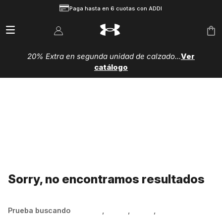
Paga hasta en 6 cuotas con ADDI
20% Extra en segunda unidad de calzado...
Ver
catálogo
Sorry, no encontramos resultados
Prueba buscando
Hombre
,
Mujer
,
Niños
,
Zapatillas