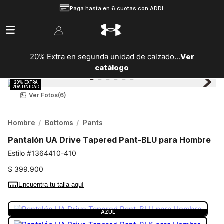
Paga hasta en 6 cuotas con ADDI
20% Extra en segunda unidad de calzado...
Ver
catálogo
Ver Fotos
(6)
Hombre
Bottoms
Pants
Pantalón UA Drive Tapered Pant-BLU para Hombre
1364410-410
$
399
.
900
Encuentra tu talla aquí
COLOR:
AZUL
AZUL