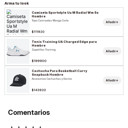
Arma tu look
Camiseta Sportstyle Ua M Radial Wm Ss
Hombre
Tops Camisetas Manga Corta
+
Añadir
$111920
Tenis Training UA Charged Edge para
Hombre
Zapatillas Training
+
Añadir
$199900
Cachucha Para Basketball Curry
Snapback Hombre
Accesorios Cachuchas y Gorros
+
Añadir
$143920
Comentarios