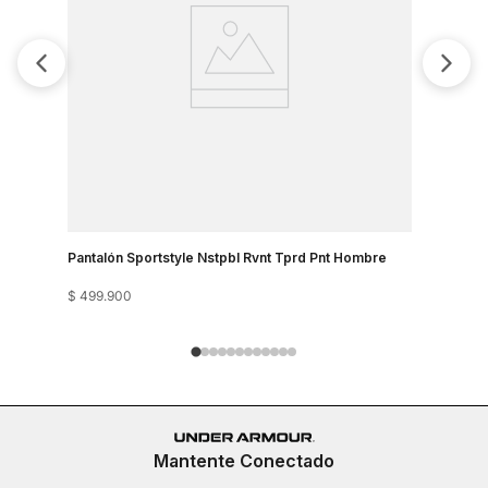
Pantalón Sportstyle Nstpbl Rvnt Tprd Pnt Hombre
Joggers S
$
499
.
900
$
439
.
900
Mantente Conectado