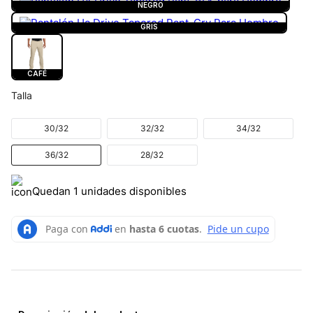
NEGRO
GRIS
CAFÉ
Talla
30/32
32/32
34/32
36/32
28/32
Quedan 1 unidades disponibles