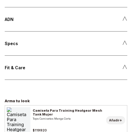
˄
ADN
˄
Specs
˄
Fit & Care
Arma tu look
Camiseta Para Training Heatgear Mesh
Tank Mujer
Tops Camisetas Manga Corta
+
Añadir
$119920