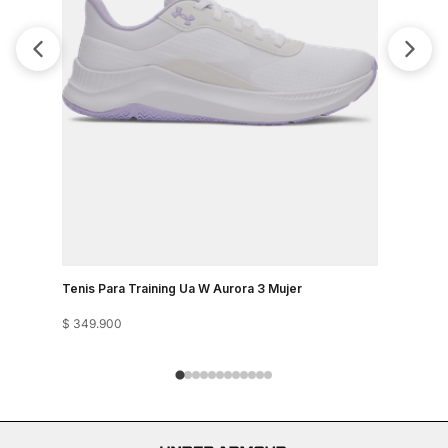
Tenis Para
$
349
.
900
Tenis Para Training Ua W Aurora 3 Mujer
$
349
.
900