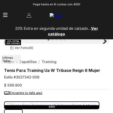
Paga hasta en 6 cuotas con ADDI
20% Extra en segunda unidad de calzado...
Ver
catálogo
Ver Fotos
(5)
Ultimas
Tallas
Mujer
Zapatillas
Training
Tenis Para Training Ua W Tribase Reign 6 Mujer
3027342-009
$
599
.
900
Encuentra tu talla aquí
COLOR:
GRIS
GRIS