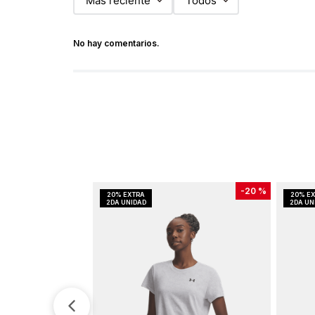
Más reciente
Todos
No hay comentarios.
-
20 %