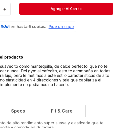
Short
＋
Agregar Al Carrito
Medias
Velociti
el producto
suavecito como mantequilla, de calce perfecto, que no te
acar nunca. Del gym al cafecito, esta te acompaña en todas.
ra lujo, pero le metimos a este estilo características de alto
o elasticidad en 4 direcciones y tela que capilariza el
simplemente no podíamos no hacerlo.
Specs
Fit & Care
nto de alto rendimiento súper suave y elasticada que te
oporte y comodidad duradera