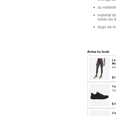
su materia
material e
todas las 
largo de m
Arma tu look
Le
Mu
Bot
$3
Te
Zap
$1
Ca