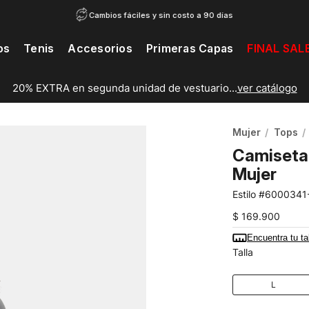
Cambios fáciles y sin costo a 90 días
os
Tenis
Accesorios
Primeras Capas
FINAL SAL
20% EXTRA en segunda unidad de vestuario...
ver catálogo
Mujer
Tops
Camiseta 
Mujer
6000341
$
169
.
900
Encuentra tu ta
Talla
L