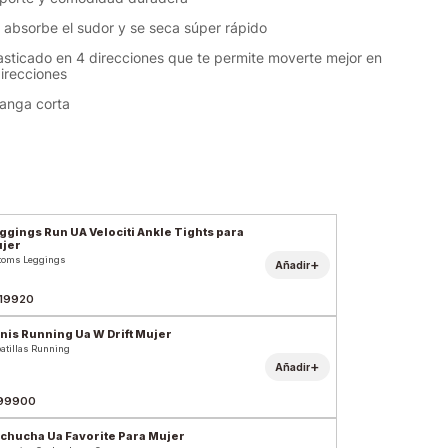
l absorbe el sudor y se seca súper rápido
lasticado en 4 direcciones que te permite moverte mejor en
direcciones
anga corta
ggings Run UA Velociti Ankle Tights para
jer
toms Leggings
+
Añadir
19920
nis Running Ua W Drift Mujer
atillas Running
+
Añadir
99900
chucha Ua Favorite Para Mujer