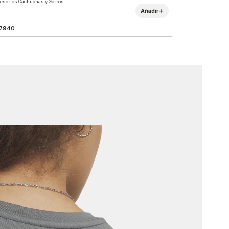
esorios Cachuchas y Gorros
+
Añadir
7940