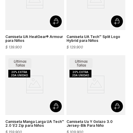
Camiseta UA HeatGear® Armour
Camiseta UA Tech™ Split Logo
para Niños
Hybrid para Niños
$
139
.
900
$
129
.
900
Ultimas
Ultimas
Tallas
Tallas
Camiseta Manga Larga UA Tech™
Camiseta Ua Y Golazo 3.0
2.0 1/2 Zip para Niños
Jersey-Blk Para Niño
$
159
.
900
$
109
.
900