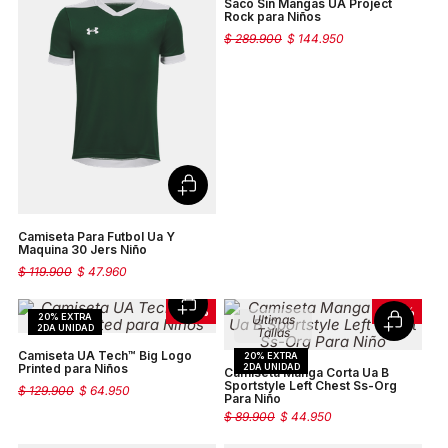
Saco Sin Mangas UA Project
Rock para Niños
$
289
.
900
$
144
.
950
Camiseta Para Futbol Ua Y
Maquina 30 Jers Niño
$
119
.
900
$
47
.
960
-
50 %
-
50 %
Ultimas
Tallas
Camiseta UA Tech™ Big Logo
Printed para Niños
Camiseta Manga Corta Ua B
Sportstyle Left Chest Ss-Org
$
129
.
900
$
64
.
950
Para Niño
$
89
.
900
$
44
.
950