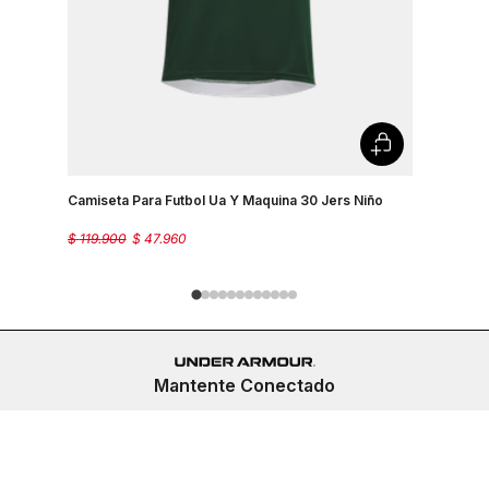
Camiseta 
Ss-Org Pa
$
89
.
900
Camiseta Para Futbol Ua Y Maquina 30 Jers Niño
$
119
.
900
$
47
.
960
Mantente Conectado