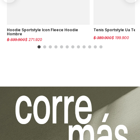
Hoodie Sportstyle Icon Fleece Hoodie
Tenis Sportstyle Ua Te
Hombre
$
389
.
900
$
199
.
900
$
339
.
900
$
271
.
920