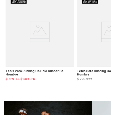
%
Tenis Para Running Ua Halo Runner Se
Tenis Para Running Ua H
Hombre
Hombre
$
729
.
900
$
583
.
920
$
729
.
900