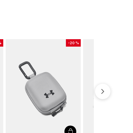
%
-
20 %