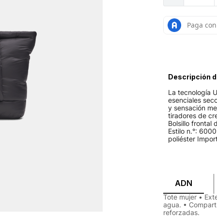
Descripción d
La tecnología 
esenciales sec
y sensación me
tiradores de cr
Bolsillo fronta
Estilo n.°: 60
poliéster Impo
ADN
Tote mujer • Exte
agua. • Comparti
reforzadas.