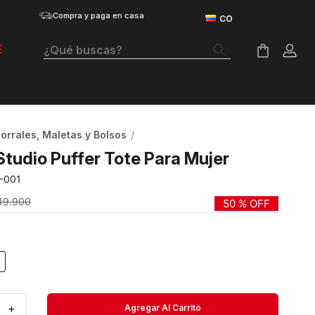
Compra y paga en casa
¿Qué buscas?
E
Términos Más Buscados
Botas
orrales, Maletas y Bolsos
Tenis Mujer
Studio Puffer Tote Para Mujer
Tenis Hombre
-001
Tenis
19
.
900
50 %
OFF
Velociti Distance
Guayos
Basketball
＋
Agregar Al Carrito