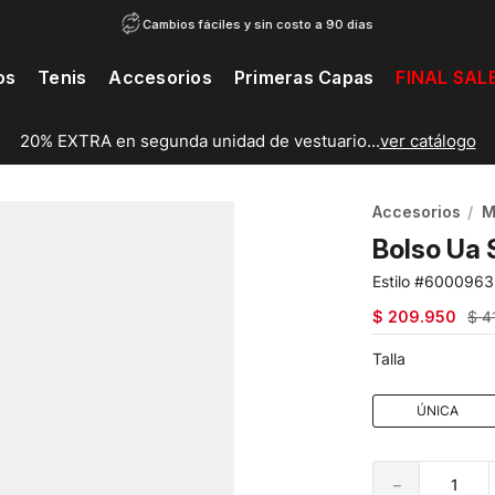
Cambios fáciles y sin costo a 90 días
os
Tenis
Accesorios
Primeras Capas
FINAL SAL
20% EXTRA en segunda unidad de vestuario...
ver catálogo
Accesorios
M
Bolso Ua 
6000963
$
209
.
950
$
4
Talla
ÚNICA
－