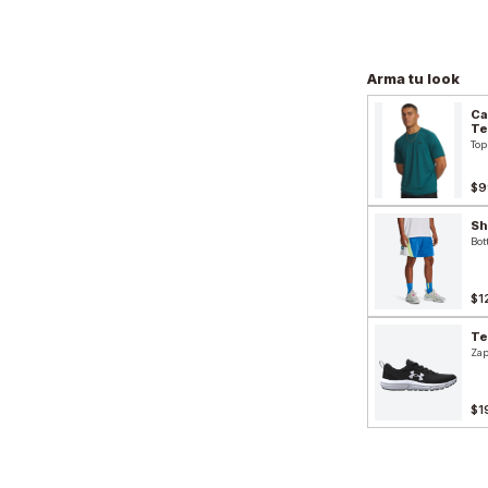
Arma tu look
Ca
Te
Top
$9
Sh
Bot
$1
Te
Zap
$1