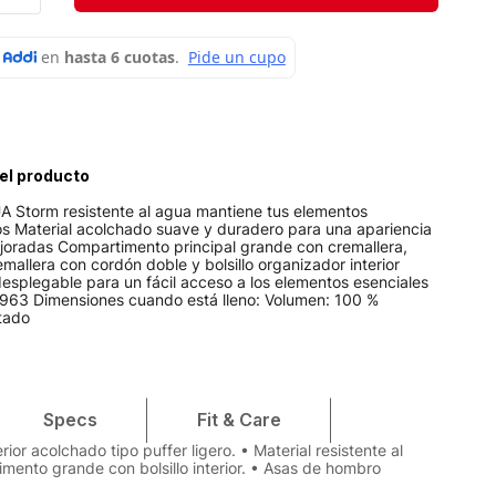
Velociti
Medias
Short
el producto
UA Storm resistente al agua mantiene tus elementos
os Material acolchado suave y duradero para una apariencia
joradas Compartimento principal grande con cremallera,
emallera con cordón doble y bolsillo organizador interior
l desplegable para un fácil acceso a los elementos esenciales
00963 Dimensiones cuando está lleno: Volumen: 100 %
rtado
Specs
Fit & Care
rior acolchado tipo puffer ligero. • Material resistente al
mento grande con bolsillo interior. • Asas de hombro