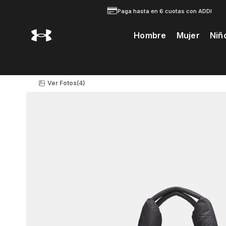
Paga hasta en 6 cuotas con ADDI
Hombre
Mujer
Niñ
Te Prodria Interesar
Ver Fotos
(4)