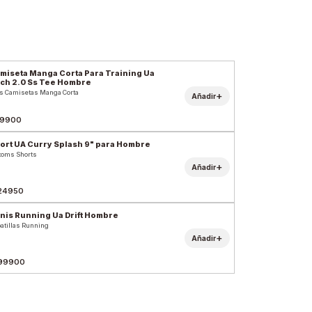
miseta Manga Corta Para Training Ua
ch 2.0 Ss Tee Hombre
s Camisetas Manga Corta
+
Añadir
9900
ort UA Curry Splash 9" para Hombre
toms Shorts
+
Añadir
24950
nis Running Ua Drift Hombre
atillas Running
+
Añadir
99900