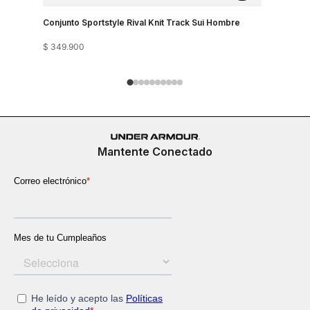
Conjunto Sportstyle Rival Knit Track Sui Hombre
Boxers De
$
349
.
900
$
219
.
900
Mantente Conectado