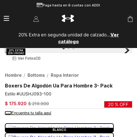
Paga hasta en 6 cuotas con ADDI
20% Extra en segunda unidad de calzado...
Ver
catálogo
Ver Fotos
(3)
Hombre
Bottoms
Ropa Interior
Boxers De Algodón Ua Para Hombre 3- Pack
UUSHJ093-100
$
175
.
920
$
219
.
900
20 %
OFF
Encuentra tu talla aquí
COLOR:
BLANCO
BLANCO