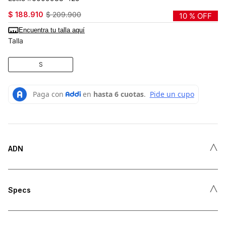
$
188
.
910
$
209
.
900
10 %
OFF
Encuentra tu talla aquí
Talla
S
˄
ADN
˄
Specs