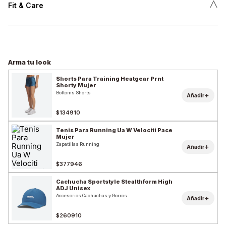
˄
Fit & Care
Arma tu look
Shorts Para Training Heatgear Prnt
Shorty Mujer
Bottoms Shorts
+
Añadir
$134910
Tenis Para Running Ua W Velociti Pace
Mujer
Zapatillas Running
+
Añadir
$377946
Cachucha Sportstyle Stealthform High
ADJ Unisex
Accesorios Cachuchas y Gorros
+
Añadir
$260910