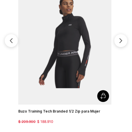
Buzo Training Tech Branded 1/2 Zip para Mujer
Buzo Para 
$
209
.
900
$
188
.
910
$
319
.
900