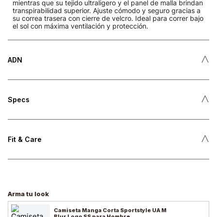
mientras que su tejido ultraligero y el panel de malla brindan
transpirabilidad superior. Ajuste cómodo y seguro gracias a
su correa trasera con cierre de velcro. Ideal para correr bajo
el sol con máxima ventilación y protección.
˄
ADN
˄
Specs
˄
Fit & Care
Arma tu look
Camiseta Manga Corta Sportstyle UA M
Blur Logo SS para Hombre