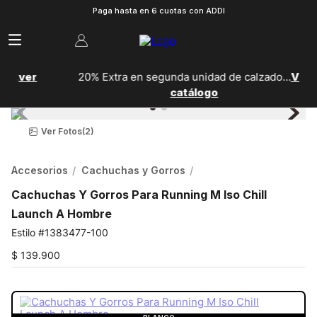
Paga hasta en 6 cuotas con ADDI
20% Extra en segunda unidad de calzado...
Ver
catálogo
Ver Fotos
(2)
Accesorios
Cachuchas y Gorros
Cachuchas Y Gorros Para Running M Iso Chill
Launch A Hombre
1383477-100
$
139
.
900
COLOR:
BLANCO