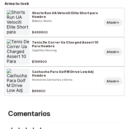
Arma tu look
Shorts Run UA Velociti Elite Short para
Hombre
Bottoms Shorts
+
Añadir
$499900
Tenis De Correr Ua Charged Assert 10
Para Hombre
Zapatillas Running
+
Añadir
$199900
Cachucha Para Golf M Drive Low Adj
Hombre
Accesorios Cachuchas y Gorros
+
Añadir
$99900
Comentarios