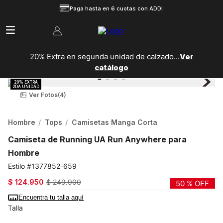
Paga hasta en 6 cuotas con ADDI
20% Extra en segunda unidad de calzado...
Ver
catálogo
Ver Fotos
(4)
Hombre
Tops
Camisetas Manga Corta
Camiseta de Running UA Run Anywhere para
Hombre
1377852-659
$
124
.
950
$
249
.
900
50 %
OFF
Encuentra tu talla aquí
Talla