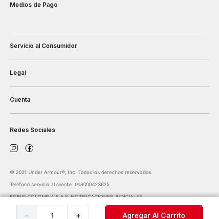
Medios de Pago
Servicio al Consumidor
Legal
Cuenta
Redes Sociales
©️ 2021 Under Armour®️, Inc. Todos los derechos reservados.
Teléfono servicio al cliente: 018000423625
FORUS COLOMBIA S.A.S. NOTIFICACIONES JUDICIALES:
notificaciones@forus.com.co
| Av. Carrera 45 Nº 108-27 BOGOTÁ COLOMBIA
－
＋
Agregar Al Carrito