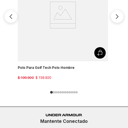
Polo Para Golf Tech Polo Hombre
Camiseta 
Country J
$
199
.
900
$
159
.
920
$
149
.
900
Mantente Conectado