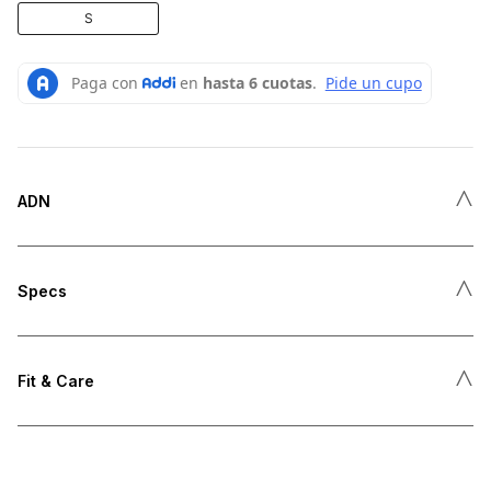
S
˄
ADN
˄
Specs
˄
Fit & Care