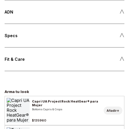
˄
ADN
˄
Specs
˄
Fit & Care
Arma tu look
Capri UA Project Rock HeatGear® para
Mujer
Bottoms Capris & Crops
+
Añadir
$135960