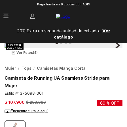
Paga hasta en 6 cuotas con ADDI
20% Extra en segunda unidad de calzado...
Ver
catálogo
Ver Fotos
(4)
Mujer
Tops
Camisetas Manga Corta
Camiseta de Running UA Seamless Stride para
Mujer
1375698-001
$
107
.
960
$
269
.
900
60 %
OFF
Encuentra tu talla aquí
COLOR:
NEGRO