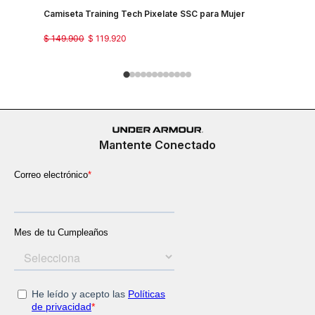
Camiseta Training Tech Pixelate SSC para Mujer
Camisetas
$
149
.
900
$
119
.
920
$
129
.
900
Mantente Conectado