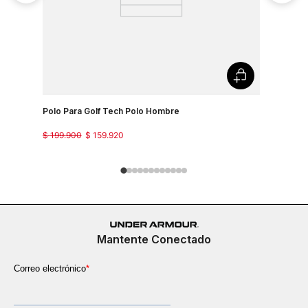
Polo Para Golf Tech Polo Hombre
Camiseta 
Country J
$
199
.
900
$
159
.
920
$
149
.
900
Mantente Conectado