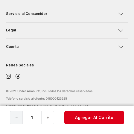
Servicio al Consumidor
Legal
Cuenta
Redes Sociales
©️ 2021 Under Armour®️, Inc. Todos los derechos reservados.
Teléfono servicio al cliente: 018000423625
FORUS COLOMBIA S.A.S. NOTIFICACIONES JUDICIALES:
notificaciones@forus.com.co
| Av. Carrera 45 Nº 108-27 BOGOTÁ COLOMBIA
－
＋
Agregar Al Carrito