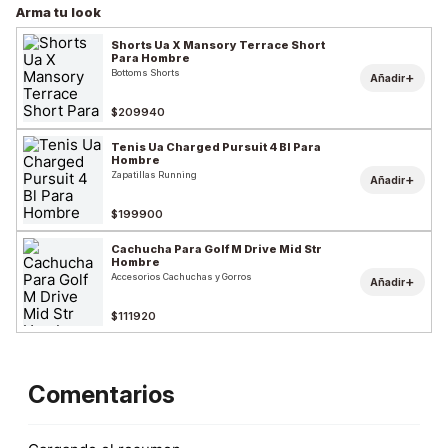
Arma tu look
Shorts Ua X Mansory Terrace Short
Para Hombre
Bottoms Shorts
+
Añadir
$209940
Tenis Ua Charged Pursuit 4 Bl Para
Hombre
Zapatillas Running
+
Añadir
$199900
Cachucha Para Golf M Drive Mid Str
Hombre
Accesorios Cachuchas y Gorros
+
Añadir
$111920
Comentarios