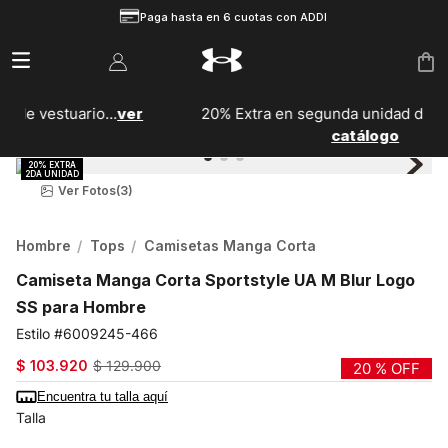
Paga hasta en 6 cuotas con ADDI
r
20% Extra en segunda unidad de calzado...
Ver
catálogo
Ver Fotos
(3)
Hombre
Tops
Camisetas Manga Corta
Camiseta Manga Corta Sportstyle UA M Blur Logo
SS para Hombre
6009245-466
$
103
.
920
$
129
.
900
20 %
OFF
Encuentra tu talla aquí
Talla