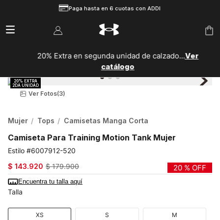
Paga hasta en 6 cuotas con ADDI
20% Extra en segunda unidad de calzado...
Ver
catálogo
Ver Fotos
(3)
Mujer
Tops
Camisetas Manga Corta
Camiseta Para Training Motion Tank Mujer
6007912-520
$
143
.
920
$
179
.
900
20 %
OFF
Encuentra tu talla aquí
Talla
XS
S
M