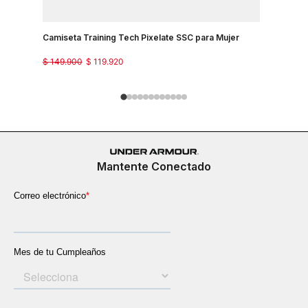
Camiseta Training Tech Pixelate SSC para Mujer
Camisetas
$
149
.
900
$
119
.
920
$
129
.
900
Mantente Conectado