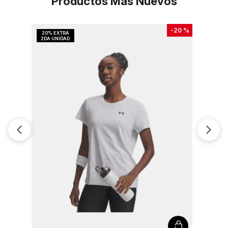
Productos Más Nuevos
-
20 %