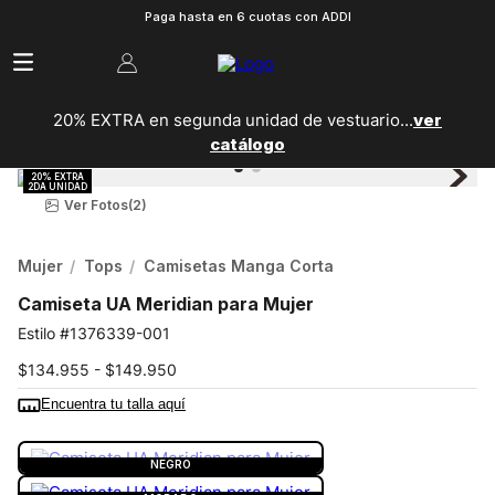
Paga hasta en 6 cuotas con ADDI
20% EXTRA en segunda unidad de vestuario...
ver
catálogo
Ver Fotos
(2)
Mujer
Tops
Camisetas Manga Corta
Camiseta UA Meridian para Mujer
1376339-001
$134.955 - $149.950
Encuentra tu talla aquí
COLOR:
NEGRO
NEGRO