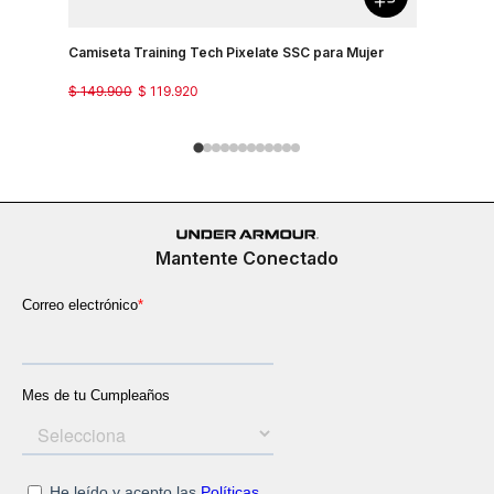
Camiseta Training Tech Pixelate SSC para Mujer
Camisetas
$
149
.
900
$
119
.
920
$
129
.
900
Mantente Conectado