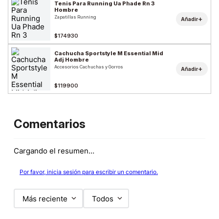
Tenis Para Running Ua Phade Rn 3
Hombre
Zapatillas Running
+
Añadir
$174930
Cachucha Sportstyle M Essential Mid
Adj Hombre
Accesorios Cachuchas y Gorros
+
Añadir
$119900
Comentarios
Cargando el resumen…
Por favor, inicia sesión para escribir un comentario.
Más reciente
Todos