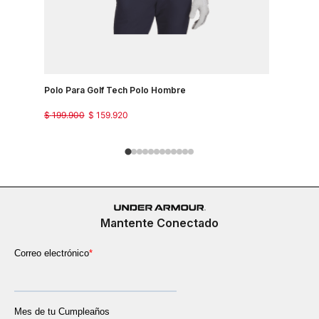
Polo Para Golf Tech Polo Hombre
Camiseta 
Country J
$
199
.
900
$
159
.
920
$
149
.
900
Mantente Conectado