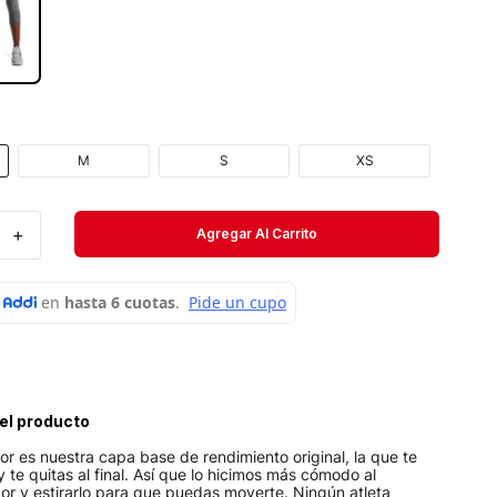
Short
Medias
Velociti
M
S
XS
＋
Agregar Al Carrito
el producto
 es nuestra capa base de rendimiento original, la que te
 te quitas al final. Así que lo hicimos más cómodo al
or y estirarlo para que puedas moverte. Ningún atleta