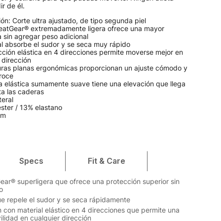
r de él.
n: Corte ultra ajustado, de tipo segunda piel
HeatGear® extremadamente ligera ofrece una mayor
 sin agregar peso adicional
al absorbe el sudor y se seca muy rápido
ción elástica en 4 direcciones permite moverse mejor en
 dirección
uras planas ergonómicas proporcionan un ajuste cómodo y
 roce
a elástica sumamente suave tiene una elevación que llega
ta las caderas
teral
ster / 13% elastano
cm
Specs
Fit & Care
ear® superligera que ofrece una protección superior sin
o
ue repele el sudor y se seca rápidamente
 con material elástico en 4 direcciones que permite una
lidad en cualquier dirección