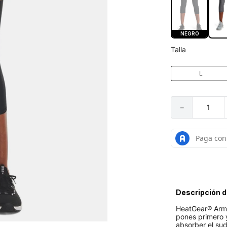
NEGRO
Talla
L
－
Descripción d
HeatGear® Armor
pones primero y
absorber el sud