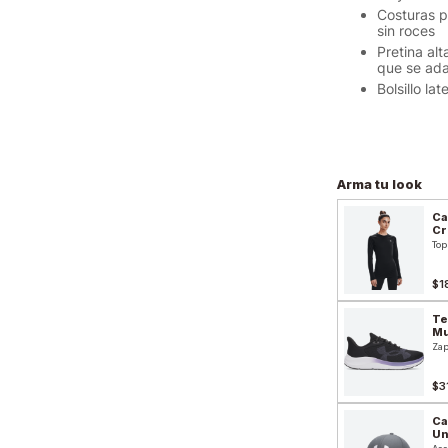
Costuras p
sin roces
Pretina al
que se ada
Bolsillo lat
Arma tu look
Ca
Cr
Top
$1
Te
Mu
Zap
$3
Ca
Un