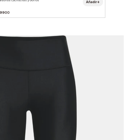
esorios Cachuchas y Gorros
+
Añadir
9900