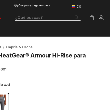
Compra y paga en casa
¿Qué buscas?
E
Términos Más Buscados
Botas
s
Capris & Crops
Tenis Mujer
HeatGear® Armour Hi-Rise para
Tenis Hombre
-001
Tenis
Velociti Distance
lla aquí
RO
Guayos
Basketball