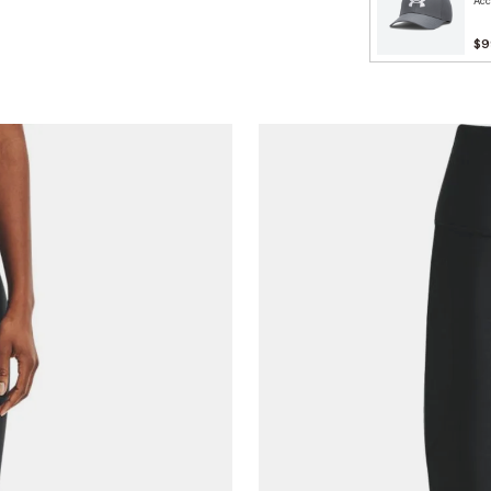
Acc
$9