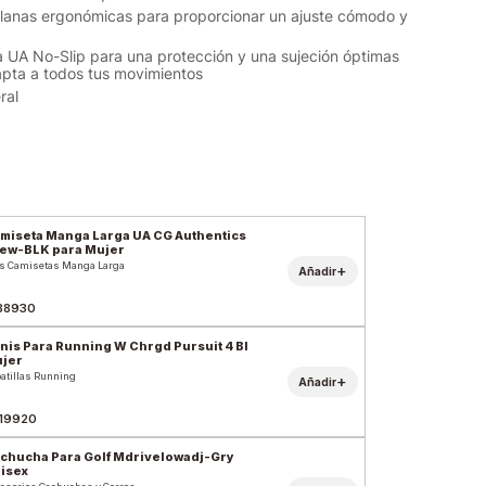
lanas ergonómicas para proporcionar un ajuste cómodo y
ta UA No-Slip para una protección y una sujeción óptimas
pta a todos tus movimientos
eral
miseta Manga Larga UA CG Authentics
ew-BLK para Mujer
s Camisetas Manga Larga
+
Añadir
88930
nis Para Running W Chrgd Pursuit 4 Bl
jer
atillas Running
+
Añadir
19920
chucha Para Golf Mdrivelowadj-Gry
isex