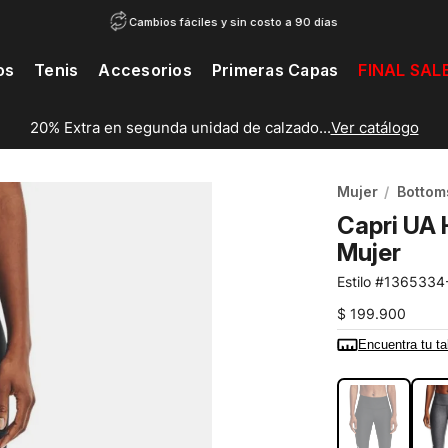
Cambios fáciles y sin costo a 90 días
os
Tenis
Accesorios
Primeras Capas
FINAL SAL
20% Extra en segunda unidad de calzado...
Ver catálogo
Mujer
Bottom
Capri UA 
Mujer
1365334
$
199
.
900
Encuentra tu ta
COLOR:
NEG