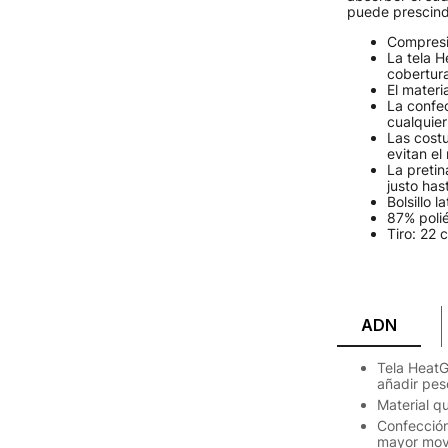
puede prescindi
Compresió
La tela 
cobertura
El materi
La confec
cualquier
Las cost
evitan el
La pretin
justo has
Bolsillo la
87% polié
Tiro: 22 
ADN
Tela HeatG
añadir pes
Material q
Confección
mayor movi