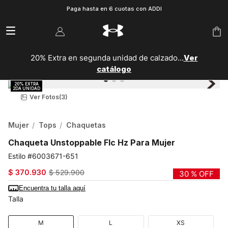
Paga hasta en 6 cuotas con ADDI
20% Extra en segunda unidad de calzado...
Ver
catálogo
Ver Fotos
(3)
Mujer
Tops
Chaquetas
Chaqueta Unstoppable Flc Hz Para Mujer
6003671-651
$
370
.
930
$
529
.
900
30 %
OFF
Encuentra tu talla aquí
Talla
M
L
XS