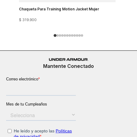
Chaqueta Para Training Motion Jacket Mujer
Chaqueta 
$
319
.
900
$
279
.
900
Mantente Conectado