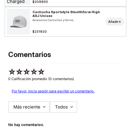
$209930
Cachucha Sportstyle Stealthform High
ADJ Unisex
Accesorios Cachuchas y Gorros
+
Añadir
$231920
Comentarios
☆
☆
☆
☆
☆
0 Calificación promedio
(0 comentarios)
Por favor, inicia sesión para escribir un comentario.
Más reciente
Todos
No hay comentarios.