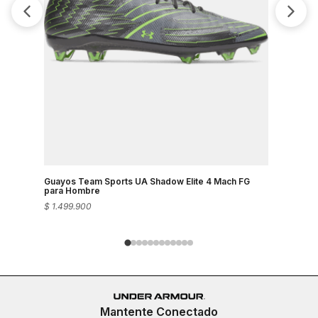
Guayos Team Sports UA Shadow Elite 4 Mach FG
Guayos Pa
para Hombre
$
1
.
499
.
900
$
1
.
499
.
90
Mantente Conectado