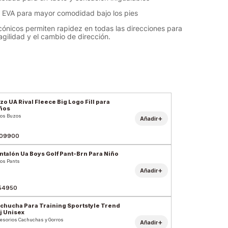
de EVA para mayor comodidad bajo los pies
cónicos permiten rapidez en todas las direcciones para
agilidad y el cambio de dirección.
zo UA Rival Fleece Big Logo Fill para
ños
os Buzos
+
Añadir
09900
ntalón Ua Boys Golf Pant-Brn Para Niño
os Pants
+
Añadir
54950
chucha Para Training Sportstyle Trend
j Unisex
esorios Cachuchas y Gorros
+
Añadir