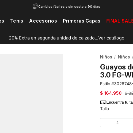
Cambios fáciles y sin costo a 90 días
os
Tenis
Accesorios
Primeras Capas
FINAL SAL
20% Extra en segunda unidad de calzado...
Ver catálogo
Niños
Niños
Guayos d
3.0 FG-W
3026748
$
164
.
950
$
3
Encuentra tu ta
Talla
4