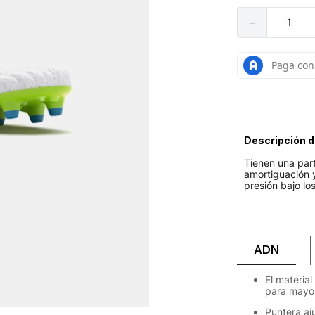
－
Descripción d
Tienen una part
amortiguación y
presión bajo lo
ADN
El material
para mayor
Puntera aj