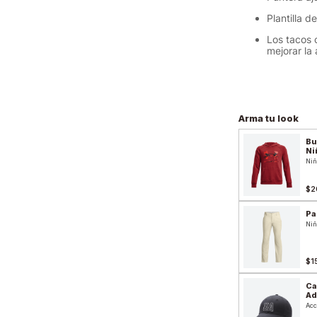
Plantilla 
Los tacos 
mejorar la 
Arma tu look
Bu
Ni
Niñ
$2
Pa
Niñ
$1
Ca
Ad
Acc