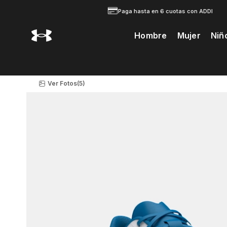
Paga hasta en 6 cuotas con ADDI
Hombre
Mujer
Niñ
Te Prodria Interesar
Ver Fotos
(5)