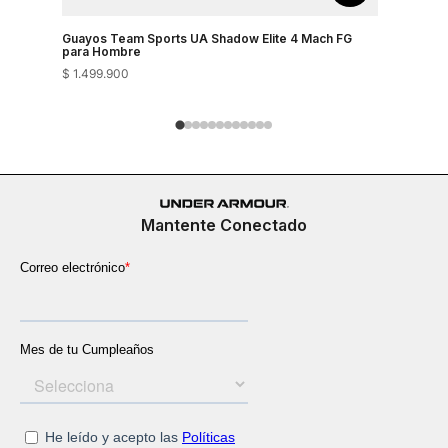
Guayos Team Sports UA Shadow Elite 4 Mach FG
Guayos Pa
para Hombre
$
1
.
499
.
900
$
1
.
499
.
90
Mantente Conectado