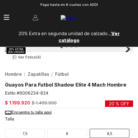
Paga hasta en 6 cuotas con ADDI
20% Extra en segunda unidad de calzado...
Ver
catálogo
Ver Fotos
(4)
Hombre
Zapatillas
Fútbol
Guayos Para Futbol Shadow Elite 4 Mach Hombre
6006234-824
$
1
.
199
.
920
$
1
.
499
.
900
20 %
OFF
Encuentra tu talla aquí
Talla
7,5
8
8,5