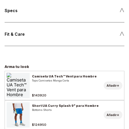
˄
Specs
˄
Fit & Care
Arma tu look
Camiseta UA Tech™ Vent para Hombre
Tops Camisetas Manga Corta
+
Añadir
$143920
Short UA Curry Splash 9" para Hombre
Bottoms Shorts
+
Añadir
$124950