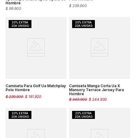
Hombre
$
239
.
900
$
99
.
900
Camiseta Para Golf Ua Matchplay
Camiseta Manga Corta Ua X
Polo Hombre
Mansory Terrace Jersey Para
Hombre
$
239
.
900
$
191
.
920
$
349
.
900
$
244
.
930