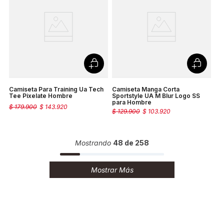
Camiseta Para Training Ua Tech
Camiseta Manga Corta
Tee Pixelate Hombre
Sportstyle UA M Blur Logo SS
para Hombre
$
179
.
900
$
143
.
920
$
129
.
900
$
103
.
920
Mostrando
48 de 258
Mostrar Más