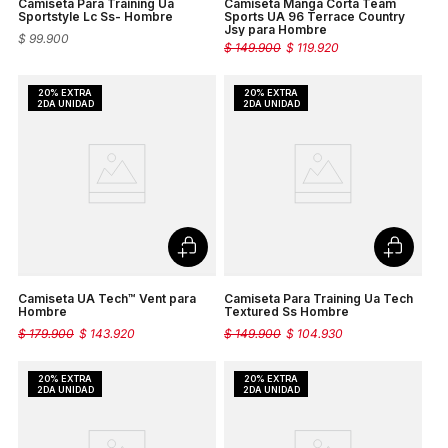
Camiseta Para Training Ua
Camiseta Manga Corta Team
Sportstyle Lc Ss- Hombre
Sports UA 96 Terrace Country
Jsy para Hombre
$
99
.
900
$
149
.
900
$
119
.
920
Camiseta UA Tech™ Vent para
Camiseta Para Training Ua Tech
Hombre
Textured Ss Hombre
$
179
.
900
$
143
.
920
$
149
.
900
$
104
.
930