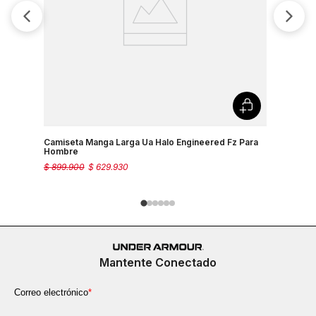
Camiseta Manga Larga Ua Halo Engineered Fz Para
Camiseta 
Hombre
para Hom
$
899
.
900
$
629
.
930
$
309
.
900
Mantente Conectado