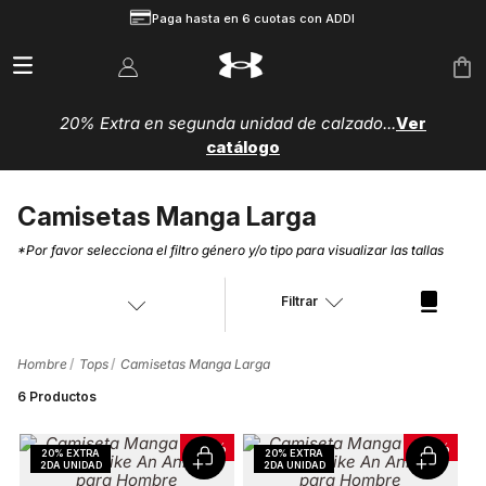
Paga hasta en 6 cuotas con ADDI
20% Extra en segunda unidad de calzado...
Ver
catálogo
Camisetas Manga Larga
*Por favor selecciona el filtro género y/o tipo para visualizar las tallas
Filtrar
Hombre
Tops
Camisetas Manga Larga
6
Productos
-
50 %
-
50 %