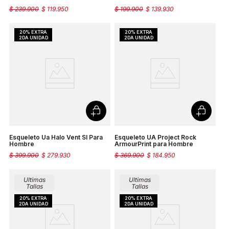
$
239
.
900
$
119
.
950
$
199
.
900
$
139
.
930
Esqueleto Ua Halo Vent Sl Para
Esqueleto UA Project Rock
Hombre
ArmourPrint para Hombre
$
399
.
900
$
279
.
930
$
369
.
900
$
184
.
950
Ultimas
Ultimas
Tallas
Tallas