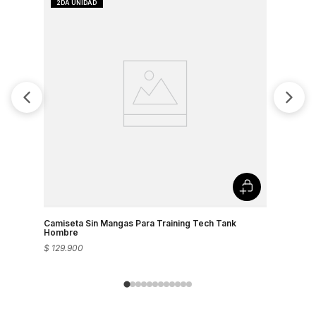
Camiseta Sin Mangas Para Training Tech Tank
Esqueleto
Hombre
$
129
.
900
$
199
.
900