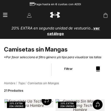
Paga hasta en 6 cuotas con ADDI
20% EXTRA en segunda unidad de vestuario...
ver
catálogo
Camisetas sin Mangas
*Por favor selecciona el filtro género y/o tipo para visualizar las tallas
Filtrar
Hombre
Tops
Camisetas sin Mangas
21
Productos