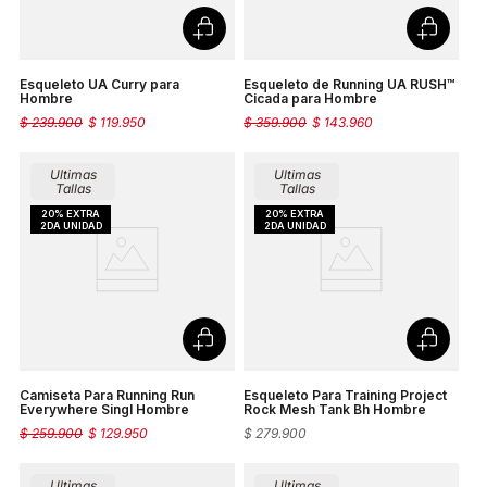
Esqueleto UA Curry para
Esqueleto de Running UA RUSH™
Hombre
Cicada para Hombre
$
239
.
900
$
119
.
950
$
359
.
900
$
143
.
960
Ultimas
Ultimas
Tallas
Tallas
Camiseta Para Running Run
Esqueleto Para Training Project
Everywhere Singl Hombre
Rock Mesh Tank Bh Hombre
$
259
.
900
$
129
.
950
$
279
.
900
Ultimas
Ultimas