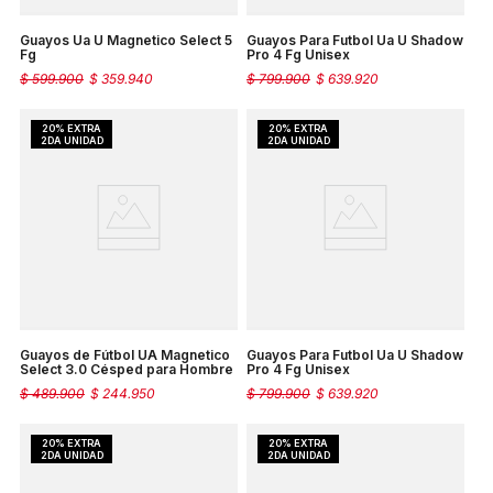
Guayos Ua U Magnetico Select 5
Guayos Para Futbol Ua U Shadow
Fg
Pro 4 Fg Unisex
$
599
.
900
$
359
.
940
$
799
.
900
$
639
.
920
Guayos de Fútbol UA Magnetico
Guayos Para Futbol Ua U Shadow
Select 3.0 Césped para Hombre
Pro 4 Fg Unisex
$
489
.
900
$
244
.
950
$
799
.
900
$
639
.
920