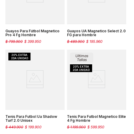
Guayos Para Fútbol Magnetico
Guayos UA Magnetico Select 2.0
Pro 4 Fg Hombre
FG para Hombre
$
799
.
900
$
399
.
950
$
489
.
900
$
195
.
960
Ultimas
Tallas
Tenis Para Futbol Ua Shadow
Tenis Para Futbol Magnetico Elite
Turf 2.0 Unisex
4 Fg Hombre
$
449
.
900
$
199
.
900
$
1
.
199
.
900
$
599
.
950