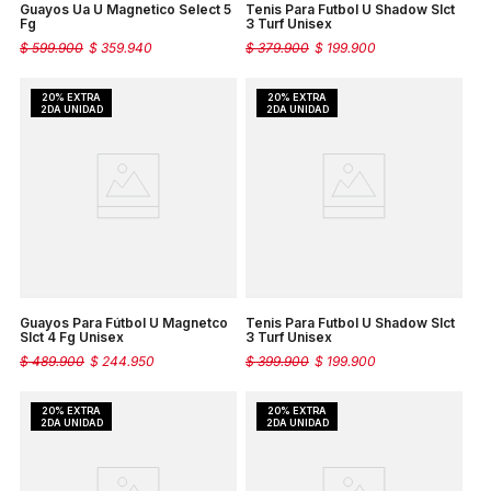
Guayos Ua U Magnetico Select 5
Tenis Para Futbol U Shadow Slct
Fg
3 Turf Unisex
$
599
.
900
$
359
.
940
$
379
.
900
$
199
.
900
Guayos Para Fútbol U Magnetco
Tenis Para Futbol U Shadow Slct
Slct 4 Fg Unisex
3 Turf Unisex
$
489
.
900
$
244
.
950
$
399
.
900
$
199
.
900