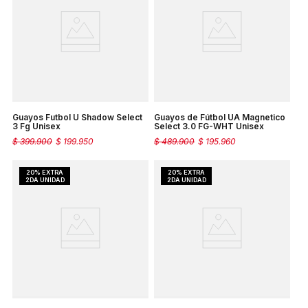
Guayos Futbol U Shadow Select
Guayos de Fútbol UA Magnetico
3 Fg Unisex
Select 3.0 FG-WHT Unisex
$
399
.
900
$
199
.
950
$
489
.
900
$
195
.
960