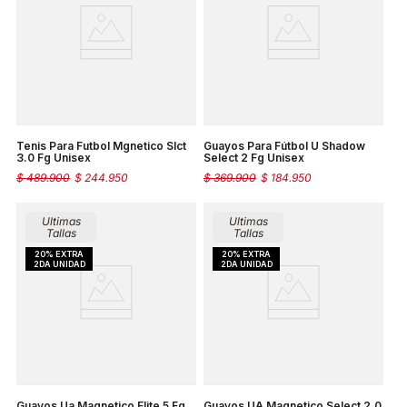
Tenis Para Futbol Mgnetico Slct
Guayos Para Fútbol U Shadow
3.0 Fg Unisex
Select 2 Fg Unisex
$
489
.
900
$
244
.
950
$
369
.
900
$
184
.
950
Ultimas
Ultimas
Tallas
Tallas
Guayos Ua Magnetico Elite 5 Fg
Guayos UA Magnetico Select 2.0