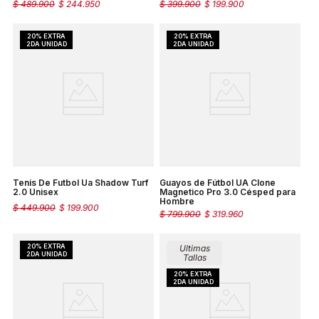
$
489
.
900
$
244
.
950
$
399
.
900
$
199
.
900
Tenis De Futbol Ua Shadow Turf
Guayos de Fútbol UA Clone
2.0 Unisex
Magnetico Pro 3.0 Césped para
Hombre
$
449
.
900
$
199
.
900
$
799
.
900
$
319
.
960
Ultimas
Tallas