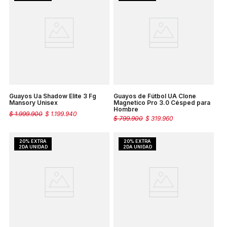
Guayos Ua Shadow Elite 3 Fg
Guayos de Fútbol UA Clone
Mansory Unisex
Magnetico Pro 3.0 Césped para
Hombre
$
1
.
999
.
900
$
1
.
199
.
940
$
799
.
900
$
319
.
960