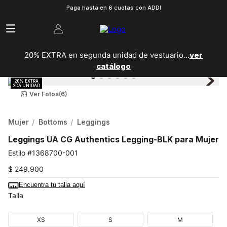
Paga hasta en 6 cuotas con ADDI
20% EXTRA en segunda unidad de vestuario...
ver
catálogo
Ver Fotos
(6)
Mujer
Bottoms
Leggings
Leggings UA CG Authentics Legging-BLK para Mujer
1368700-001
$
249
.
900
Encuentra tu talla aquí
Talla
XS
S
M