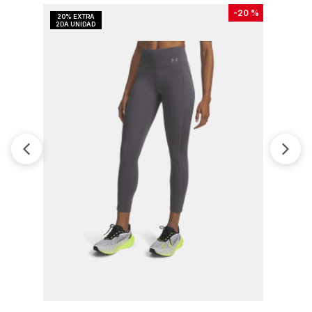
-
20 %