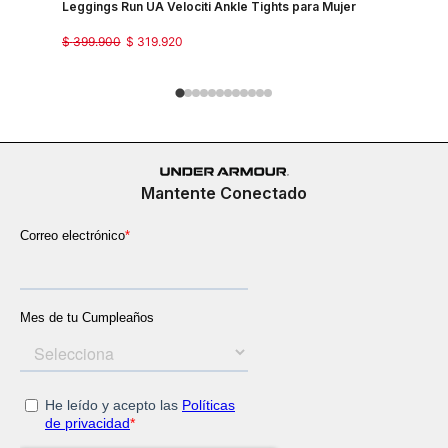
Leggings Run UA Velociti Ankle Tights para Mujer
Pantalon P
$
399
.
900
$
319
.
920
$
299
.
900
Mantente Conectado