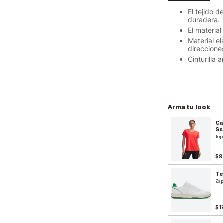
El tejido 
duradera.
El materia
Material e
direccione
Cinturilla 
Arma tu look
Ca
Ss
Top
$9
Te
Zap
$1