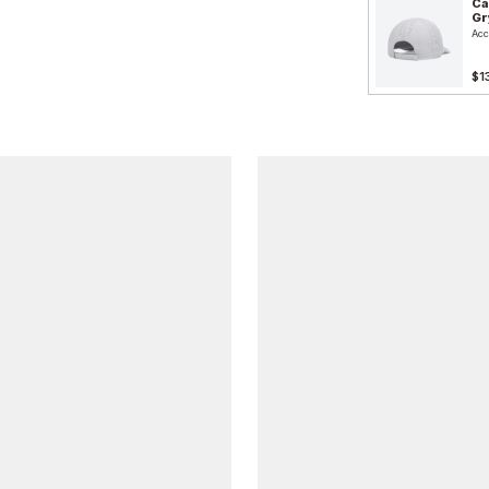
Ca
Gr
Acc
$1