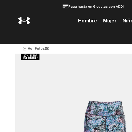
Paga hasta en 6 cuotas con ADDI
Hombre
Mujer
Niñ
Te Prodria Interesar
Ver Fotos
(5)