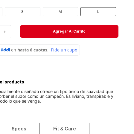
Velociti
S
M
L
Medias
Short
＋
Agregar Al Carrito
el producto
pecialmente diseñado ofrece un tipo único de suavidad que
rber el sudor como un campeón. Es liviano, transpirable y
 todo lo que se venga.
Specs
Fit & Care