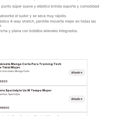
de punto súper suave y elástico brinda soporte y comodidad
l absorbe el sudor y se seca muy rápido.
lástico 4-way stretch, permite moverte mejor en todas las
s.
ancha y plana con bolsillos laterales integrados.
miseta Manga Corta Para Training Tech
v Twist Mujer
s Camisetas Manga Corta
+
Añadir
5920
nis Sportstyle Ua W Tempo Mujer
atillas Sportstyle
+
Añadir
99900