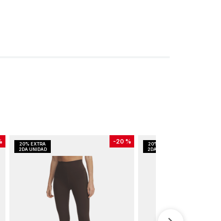
%
-
20 %