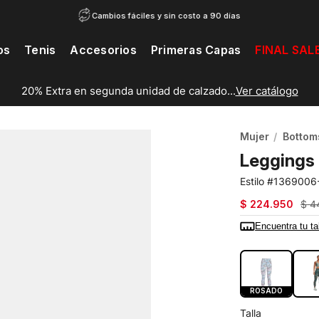
Cambios fáciles y sin costo a 90 días
os
Tenis
Accesorios
Primeras Capas
FINAL SAL
20% Extra en segunda unidad de calzado...
Ver catálogo
Mujer
Bottom
Leggings 
1369006
$
224
.
950
$
4
Encuentra tu ta
COLOR:
ROS
ROSADO
Talla