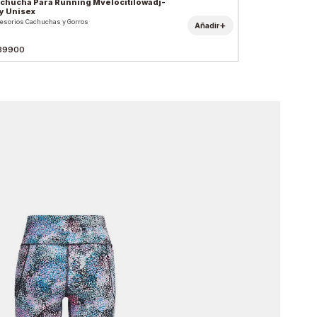
chucha Para Running Mvelocitilowadj-
y Unisex
esorios Cachuchas y Gorros
+
Añadir
39900