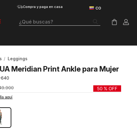
Compra y paga en casa
¿Qué buscas?
E
Términos Más Buscados
Botas
s
Leggings
Tenis Mujer
UA Meridian Print Ankle para Mujer
Tenis Hombre
-640
Tenis
49
.
900
50 %
OFF
lla aquí
Guayos
ADO
Velociti Distance
Basketball