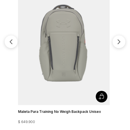
Maleta Para Training No Weigh Backpack Unisex
Maleta Sp
$
649
.
900
$
249
.
900