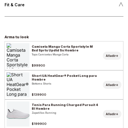
˄
Fit & Care
Arma tu look
Camiseta Manga Corta Sportstyle M
Bxd Sprts Updtd Ss Hombre
Tops Camisetas Manga Corta
+
Añadir
$99900
Short UA HeatGear® Pocket Long para
Hombre
Bottoms Shorts
+
Añadir
$139900
Tenis Para Running Charged Pursuit 4
Bl Hombre
Zapatillas Running
+
Añadir
$199900