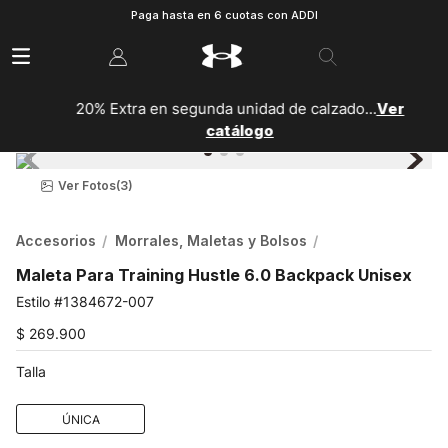
Paga hasta en 6 cuotas con ADDI
20% Extra en segunda unidad de calzado...
Ver
catálogo
Ver Fotos
(3)
Accesorios
Morrales, Maletas y Bolsos
Maleta Para Training Hustle 6.0 Backpack Unisex
1384672-007
$
269
.
900
Talla
ÚNICA