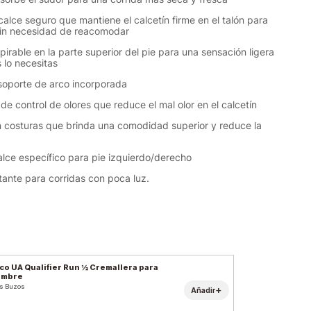
calce seguro que mantiene el calcetín firme en el talón para
sin necesidad de reacomodar
pirable en la parte superior del pie para una sensación ligera
lo necesitas
oporte de arco incorporada
de control de olores que reduce el mal olor en el calcetín
n costuras que brinda una comodidad superior y reduce la
alce específico para pie izquierdo/derecho
ctante para corridas con poca luz.
co UA Qualifier Run ½ Cremallera para
ombre
s Buzos
+
Añadir