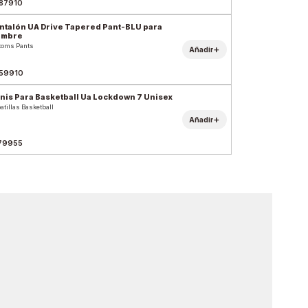
87910
ntalón UA Drive Tapered Pant-BLU para
ombre
toms Pants
+
Añadir
59910
nis Para Basketball Ua Lockdown 7 Unisex
atillas Basketball
+
Añadir
79955