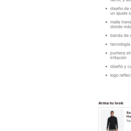
diseño de 
un ajuste 
malla trans
donde más 
banda de s
tecnología 
puntera si
irritación
diseño y c
logo refle
Arma tu look
Sa
H
Top