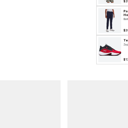
$2
Pa
H
Bot
$3
Te
Zap
$1