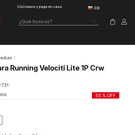
Compra y paga en casa
¿Qué buscas?
E
Términos Más Buscados
Botas
edias
Tenis Mujer
ra Running Velociti Lite 1P Crw
Tenis Hombre
-731
Tenis
900
55 %
OFF
Guayos
Velociti Distance
Basketball