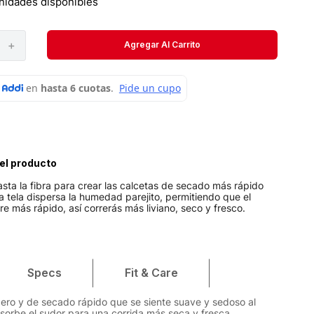
nidades disponibles
Velociti
Medias
＋
Agregar Al Carrito
Short
el producto
ta la fibra para crear las calcetas de secado más rápido
 La tela dispersa la humedad parejito, permitiendo que el
e más rápido, así correrás más liviano, seco y fresco.
Specs
Fit & Care
ligero y de secado rápido que se siente suave y sedoso al
bsorbe el sudor para una corrida más seca y fresca