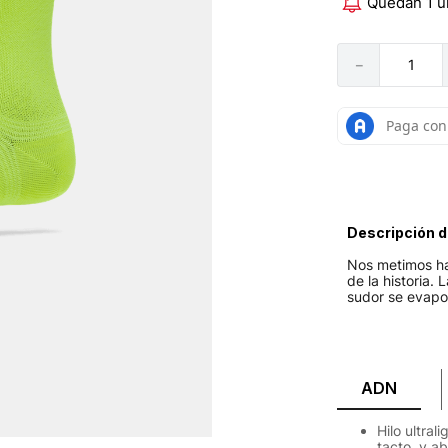
Quedan 1 u
－
Descripción d
Nos metimos has
de la historia.
sudor se evapor
ADN
Hilo ultra
tacto, y a