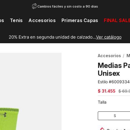
Cambios fáciles y sin costo a 90 días
os
Tenis
Accesorios
Primeras Capas
FINAL SAL
20% Extra en segunda unidad de calzado...
Ver catálogo
Accesorios
M
Medias Pa
Unisex
6009334
$
31
.
455
$
69
.
Talla
S