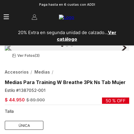
Paga hasta en 6 cuotas con ADDI
20% Extra en segunda unidad de calzado...
Ver
catálogo
Ver Fotos
(3)
Accesorios
Medias
Medias Para Training W Breathe 3Pk Ns Tab Mujer
1387052-001
$
44
.
950
$
89
.
900
50 %
OFF
Talla
ÚNICA