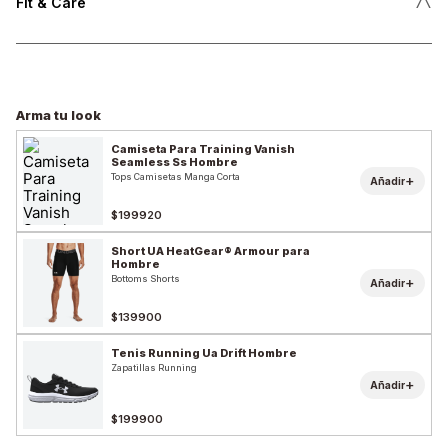
˄
Fit & Care
Arma tu look
Camiseta Para Training Vanish
Seamless Ss Hombre
Tops Camisetas Manga Corta
+
Añadir
$199920
Short UA HeatGear® Armour para
Hombre
Bottoms Shorts
+
Añadir
$139900
Tenis Running Ua Drift Hombre
Zapatillas Running
+
Añadir
$199900