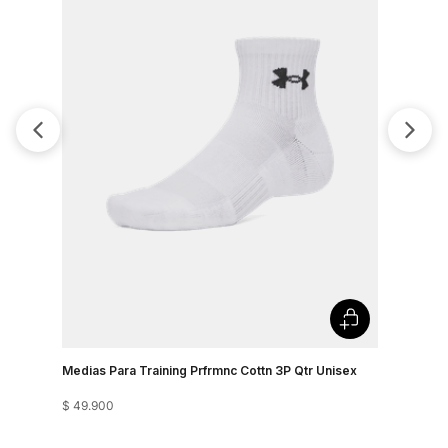
Medias Para Training Prfrmnc Cottn 3P Qtr Unisex
Medias Pa
$
49
.
900
$
89
.
900