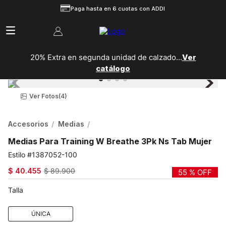
Paga hasta en 6 cuotas con ADDI
20% Extra en segunda unidad de calzado...
Ver
catálogo
Ver Fotos
(4)
Accesorios
Medias
Medias Para Training W Breathe 3Pk Ns Tab Mujer
1387052-100
$
40
.
455
$
89
.
900
55 %
OFF
Talla
ÚNICA