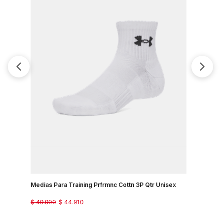
Medias Para Training Prfrmnc Cottn 3P Qtr Unisex
Medias Pa
$
49
.
900
$
44
.
910
$
89
.
900