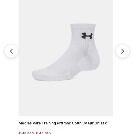
Medias Para Training Prfrmnc Cottn 3P Qtr Unisex
Medias Pa
$
49
.
900
$
44
.
910
$
89
.
900