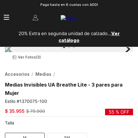
Paga hasta en 6 cuotas con ADDI
20% Extra en segunda unidad de calzado...
Ver
catálogo
Ver Fotos
(3)
Accesorios
Medias
Medias Invisibles UA Breathe Lite - 3 pares para
Mujer
1370075-100
$
35
.
955
$
79
.
900
55 %
OFF
Talla
M
SM