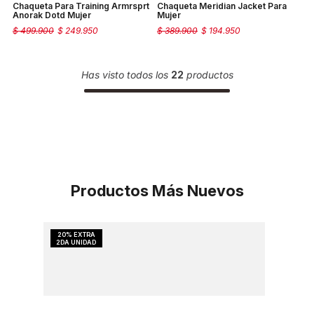
Chaqueta Para Training Armrsprt
Chaqueta Meridian Jacket Para
Anorak Dotd Mujer
Mujer
$
499
.
900
$
249
.
950
$
389
.
900
$
194
.
950
Has visto todos los
22
productos
Productos Más Nuevos