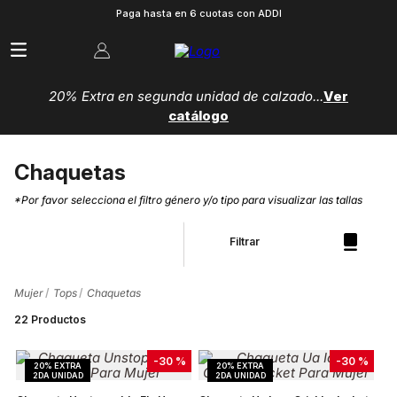
Paga hasta en 6 cuotas con ADDI
20% Extra en segunda unidad de calzado...
Ver
catálogo
Chaquetas
*Por favor selecciona el filtro género y/o tipo para visualizar las tallas
Filtrar
Mujer
Tops
Chaquetas
22
Productos
-
30 %
-
30 %