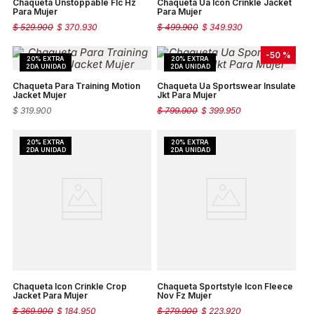
Chaqueta Unstoppable Flc Hz
Chaqueta Ua Icon Crinkle Jacket
Para Mujer
Para Mujer
$
529
.
900
$
370
.
930
$
499
.
900
$
349
.
930
-
50 %
Chaqueta Para Training Motion
Chaqueta Ua Sportswear Insulate
Jacket Mujer
Jkt Para Mujer
$
319
.
900
$
799
.
900
$
399
.
950
Chaqueta Icon Crinkle Crop
Chaqueta Sportstyle Icon Fleece
Jacket Para Mujer
Nov Fz Mujer
$
369
.
900
$
184
.
950
$
279
.
900
$
223
.
920