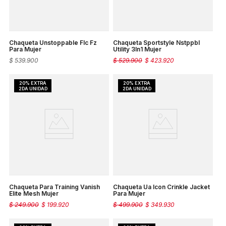
Chaqueta Unstoppable Flc Fz
Chaqueta Sportstyle Nstppbl
Para Mujer
Utility 3In1 Mujer
$
539
.
900
$
529
.
900
$
423
.
920
Chaqueta Para Training Vanish
Chaqueta Ua Icon Crinkle Jacket
Elite Mesh Mujer
Para Mujer
$
249
.
900
$
199
.
920
$
499
.
900
$
349
.
930