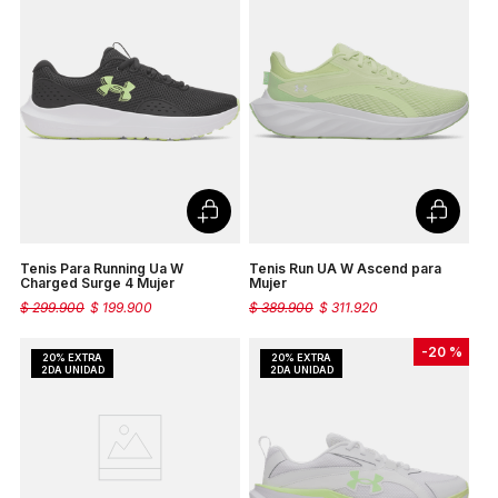
Tenis Para Running Ua W
Tenis Run UA W Ascend para
Charged Surge 4 Mujer
Mujer
$
299
.
900
$
199
.
900
$
389
.
900
$
311
.
920
-
20 %