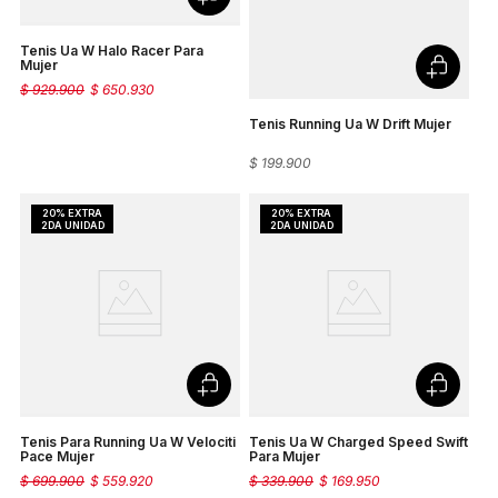
Tenis Ua W Halo Racer Para
Mujer
$
929
.
900
$
650
.
930
Tenis Running Ua W Drift Mujer
$
199
.
900
Tenis Para Running Ua W Velociti
Tenis Ua W Charged Speed Swift
Pace Mujer
Para Mujer
$
699
.
900
$
559
.
920
$
339
.
900
$
169
.
950