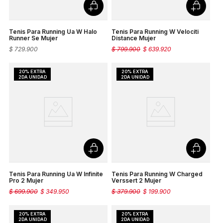
Tenis Para Running Ua W Halo
Tenis Para Running W Velociti
Runner Se Mujer
Distance Mujer
$
729
.
900
$
799
.
900
$
639
.
920
Tenis Para Running Ua W Infinite
Tenis Para Running W Charged
Pro 2 Mujer
Verssert 2 Mujer
$
699
.
900
$
349
.
950
$
379
.
900
$
199
.
900