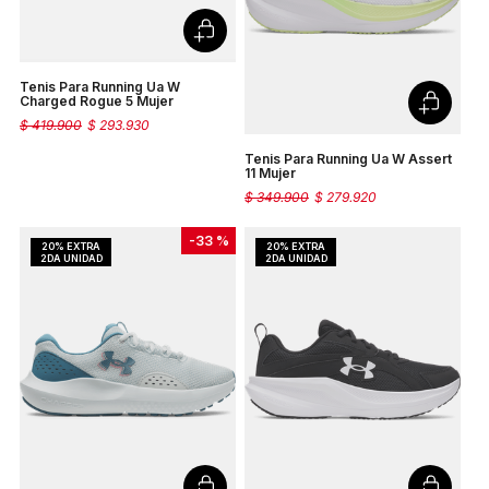
Tenis Para Running Ua W
Charged Rogue 5 Mujer
$
419
.
900
$
293
.
930
Tenis Para Running Ua W Assert
11 Mujer
$
349
.
900
$
279
.
920
-
33 %