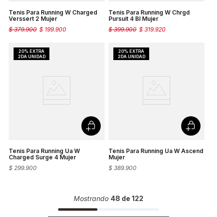
Tenis Para Running W Charged
Tenis Para Running W Chrgd
Verssert 2 Mujer
Pursuit 4 Bl Mujer
$
379
.
900
$
199
.
900
$
399
.
900
$
319
.
920
Tenis Para Running Ua W
Tenis Para Running Ua W Ascend
Charged Surge 4 Mujer
Mujer
$
299
.
900
$
389
.
900
Mostrando
48 de 122