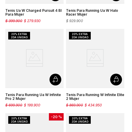
Tenis Ua W Charged Pursuit 4 Bl
Tenis Para Running Ua W Halo
Para Mujer
Racer Mujer
$
399
.
900
$
279
.
930
$
929
.
900
Tenis Para Running Ua W Infinite
Tenis Para Running W Infinite Elite
Pro 2 Mujer
2 Mujer
$
699
.
900
$
199
.
900
$
869
.
900
$
434
.
950
-
20 %