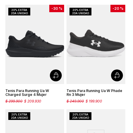
-
30 %
-
20 %
Tenis Para Running Ua W
Tenis Para Running Ua W Phade
Charged Surge 4 Mujer
Rn 3 Mujer
$
299
.
900
$
209
.
930
$
249
.
900
$
199
.
900