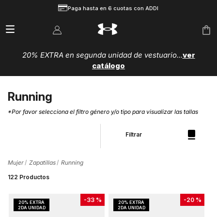
Paga hasta en 6 cuotas con ADDI
20% EXTRA en segunda unidad de vestuario...
ver
catálogo
Running
*Por favor selecciona el filtro género y/o tipo para visualizar las tallas
Filtrar
Mujer
Zapatillas
Running
122
Productos
-
33 %
-
20 %