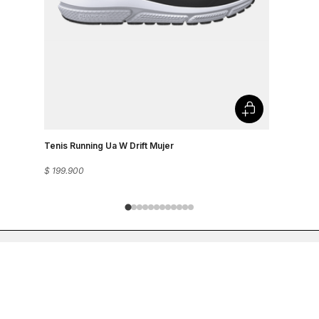
Tenis Running Ua W Drift Mujer
Tenis Runn
$
199
.
900
$
199
.
900
Mantente Conectado