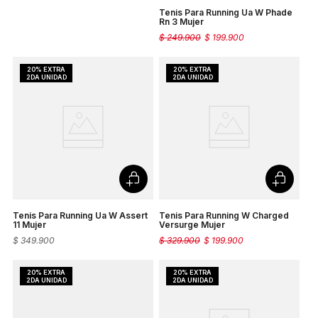
Tenis Para Running Ua W Phade
Rn 3 Mujer
$
249
.
900
$
199
.
900
Tenis Para Running Ua W Assert
Tenis Para Running W Charged
11 Mujer
Versurge Mujer
$
349
.
900
$
329
.
900
$
199
.
900