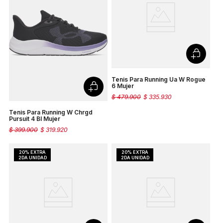
Tenis Para Running Ua W Rogue
6 Mujer
$
479
.
900
$
335
.
930
Tenis Para Running W Chrgd
Pursuit 4 Bl Mujer
$
399
.
900
$
319
.
920