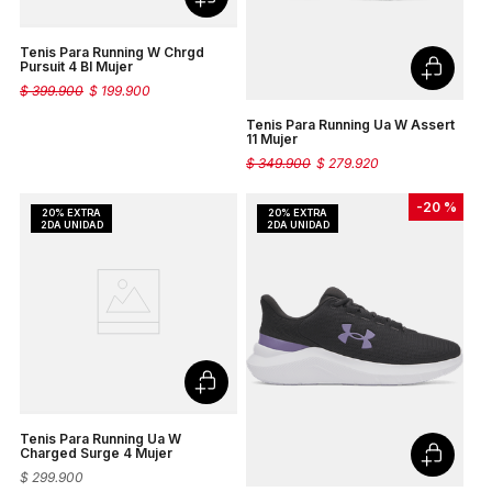
Tenis Para Running W Chrgd
Pursuit 4 Bl Mujer
$
399
.
900
$
199
.
900
Tenis Para Running Ua W Assert
11 Mujer
$
349
.
900
$
279
.
920
-
20 %
Tenis Para Running Ua W
Charged Surge 4 Mujer
$
299
.
900