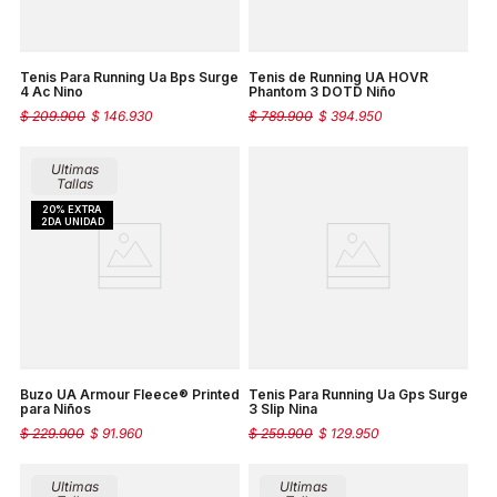
Tenis Para Running Ua Bps Surge
Tenis de Running UA HOVR
4 Ac Nino
Phantom 3 DOTD Niño
$
209
.
900
$
146
.
930
$
789
.
900
$
394
.
950
Ultimas
Tallas
Buzo UA Armour Fleece® Printed
Tenis Para Running Ua Gps Surge
para Niños
3 Slip Nina
$
229
.
900
$
91
.
960
$
259
.
900
$
129
.
950
Ultimas
Ultimas