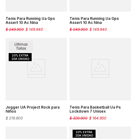
Tenis Para Running Ua Gps
Tenis Para Running Ua Gps
Assert 10 Ac Nina
Assert 10 Ac Nina
$
249
.
900
$
149
.
940
$
249
.
900
$
149
.
940
Ultimas
Tallas
Jogger UA Project Rock para
Tenis Para Basketball Ua Ps
Niños
Lockdown 7 Unisex
$
219
.
900
$
329
.
900
$
164
.
950