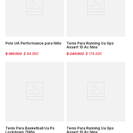
Polo UA Performance para Niño
Tenis Para Running Ua Gps
Assert 10 Ac Nina
$
169
.
900
$
84
.
950
$
249
.
900
$
174
.
930
Tenis Para Basketball Ua Ps
Tenis Para Running Ua Gps
Lockdown 7Niño
Assert 10 Ac Nina