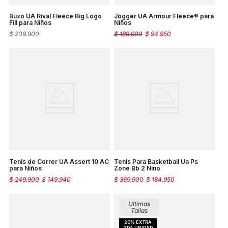
Buzo UA Rival Fleece Big Logo
Jogger UA Armour Fleece® para
Fill para Niños
Niños
$
209
.
900
$
189
.
900
$
94
.
950
Tenis de Correr UA Assert 10 AC
Tenis Para Basketball Ua Ps
para Niños
Zone Bb 2 Nino
$
249
.
900
$
149
.
940
$
369
.
900
$
184
.
950
Ultimas
Tallas