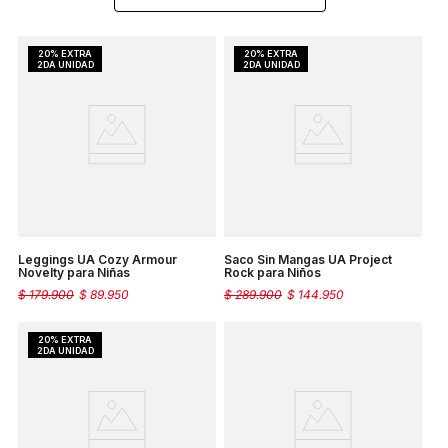
Leggings UA Cozy Armour
Saco Sin Mangas UA Project
Novelty para Niñas
Rock para Niños
$
179
.
900
$
89
.
950
$
289
.
900
$
144
.
950