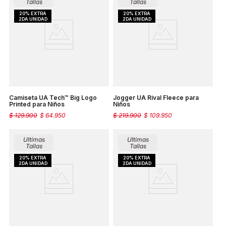
Tallas
Tallas
Camiseta UA Tech™ Big Logo
Jogger UA Rival Fleece para
Printed para Niños
Niños
$
129
.
900
$
64
.
950
$
219
.
900
$
109
.
950
Ultimas
Ultimas
Tallas
Tallas