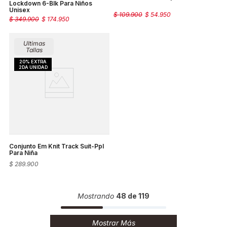
Lockdown 6-Blk Para Niños
Unisex
$
109
.
900
$
54
.
950
$
349
.
900
$
174
.
950
Ultimas
Tallas
Conjunto Em Knit Track Suit-Ppl
Para Niña
$
289
.
900
Mostrando
48 de 119
Mostrar Más