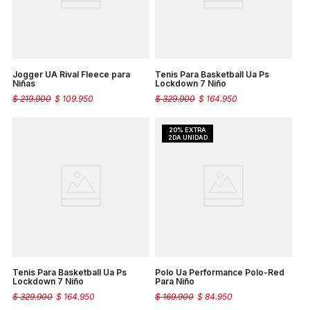
Jogger UA Rival Fleece para
Tenis Para Basketball Ua Ps
Niñas
Lockdown 7 Niño
$
219
.
900
$
109
.
950
$
329
.
900
$
164
.
950
Tenis Para Basketball Ua Ps
Polo Ua Performance Polo-Red
Lockdown 7 Niño
Para Niño
$
329
.
900
$
164
.
950
$
169
.
900
$
84
.
950