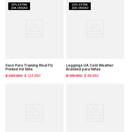
Saco Para Training Rival Flc
Leggings UA Cold Weather
Printed Hd Niña
Branded para Niñas
$
249
.
900
$
124
.
950
$
199
.
900
$
99
.
950