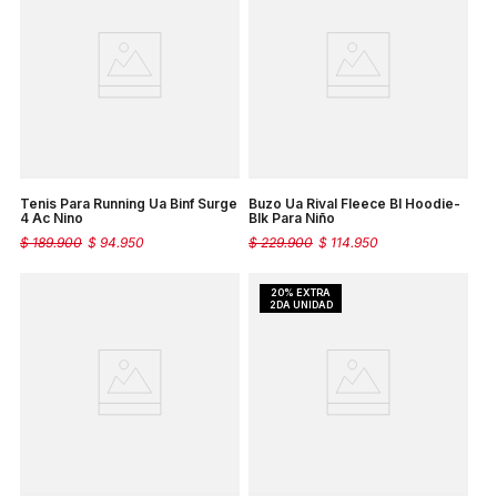
Tenis Para Running Ua Binf Surge
Buzo Ua Rival Fleece Bl Hoodie-
4 Ac Nino
Blk Para Niño
$
189
.
900
$
94
.
950
$
229
.
900
$
114
.
950