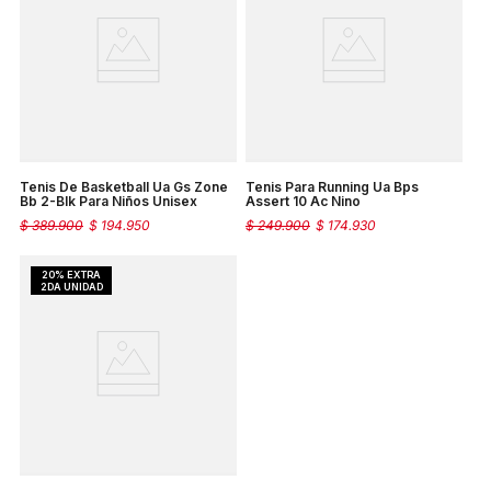
Tenis De Basketball Ua Gs Zone
Tenis Para Running Ua Bps
Bb 2-Blk Para Niños Unisex
Assert 10 Ac Nino
$
389
.
900
$
194
.
950
$
249
.
900
$
174
.
930