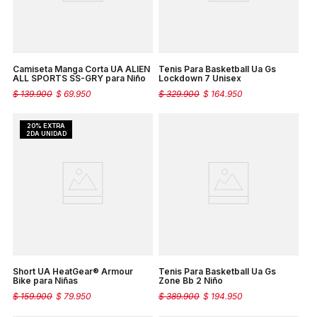
Camiseta Manga Corta UA ALIEN
Tenis Para Basketball Ua Gs
ALL SPORTS SS-GRY para Niño
Lockdown 7 Unisex
$
139
.
900
$
69
.
950
$
329
.
900
$
164
.
950
Short UA HeatGear® Armour
Tenis Para Basketball Ua Gs
Bike para Niñas
Zone Bb 2 Niño
$
159
.
900
$
79
.
950
$
389
.
900
$
194
.
950