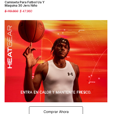
Camiseta Para Futbol Ua Y
Maquina 30 Jers Niño
$
119
.
900
$
47
.
960
Comprar Ahora