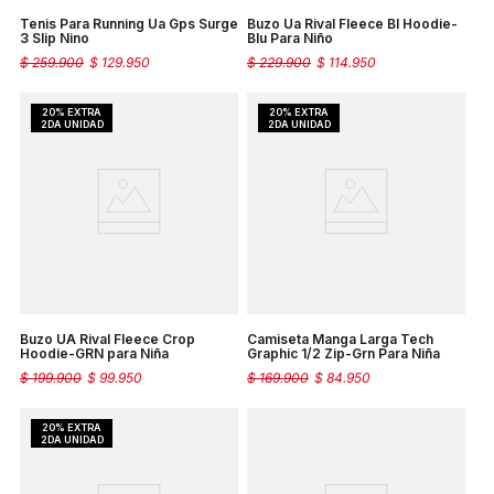
Tenis Para Running Ua Gps Surge
Buzo Ua Rival Fleece Bl Hoodie-
3 Slip Nino
Blu Para Niño
$
259
.
900
$
129
.
950
$
229
.
900
$
114
.
950
Buzo UA Rival Fleece Crop
Camiseta Manga Larga Tech
Hoodie-GRN para Niña
Graphic 1/2 Zip-Grn Para Niña
$
199
.
900
$
99
.
950
$
169
.
900
$
84
.
950