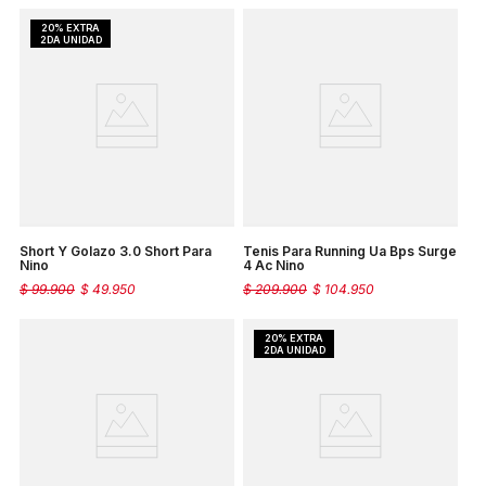
Short Y Golazo 3.0 Short Para
Tenis Para Running Ua Bps Surge
Nino
4 Ac Nino
$
99
.
900
$
49
.
950
$
209
.
900
$
104
.
950