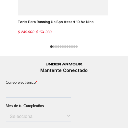
Tenis Para Running Ua Bps Assert 10 Ac Nino
Tenis Par
$
249
.
900
$
174
.
930
$
249
.
900
Mantente Conectado