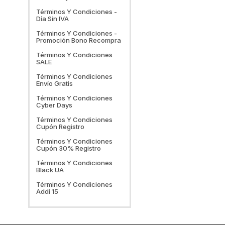
Llegar Mi Compra? ¿En
Qué Horario?
Términos Y Condiciones -
Día Sin IVA
¿Qué Pasa Si La Talla Me
Queda Mal O El Producto
Términos Y Condiciones -
No Es Lo Que Esperaba?
Promoción Bono Recompra
¿Cómo Puedo Pagar?
Términos Y Condiciones
SALE
¿Los Productos Son Los
Mismos Que Los De Las
Términos Y Condiciones
Tiendas?
Envío Gratis
¿Qué Pasa Si Mi Producto
Términos Y Condiciones
Esta Fallado?
Cyber Days
No Me Llegan Los Mails,
Términos Y Condiciones
¿Qué Hago?
Cupón Registro
Términos Y Condiciones
Cupón 30% Registro
Términos Y Condiciones
Black UA
Términos Y Condiciones
Addi 15