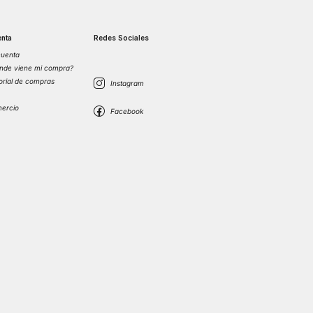
nta
Redes Sociales
cuenta
nde viene mi compra?
torial de compras
s
mercio