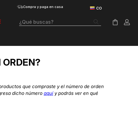
Compra y paga en casa
¿Qué buscas?
E
Términos Más Buscados
Botas
I ORDEN?
Tenis Mujer
Tenis Hombre
s productos que compraste y el número de orden
Tenis
ingresa dicho número
aquí
y podrás ver en qué
Velociti Distance
Guayos
Basketball