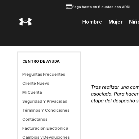
Paga hasta en 6 cuotas con ADDI
Hombre
Mujer
Niñ
Te Prodria Interesar
CENTRO DE AYUDA
Preguntas Frecuentes
Cliente Nuevo
¿Cómo Comprar En
Tras realizar una com
underarmour.com.co?
Mi Cuenta
Beneficios De Under
asociado. Para hacer
¿Cuáles Son Las
Armour
etapa del despacho s
Opciones De Despacho?
Seguridad Y Privacidad
¿Qué Puedo Hacer Desde
Registrate
Mi Cuenta?
¿Puede Mi Orden Llegar
Términos Y Condiciones
Compra Segura
En Diferentes Paquetes?
Olvidé Mi Clave
Contáctanos
Política De Privacidad
¿Cómo Se Donde Está Mi
Orden?
Facturación Electrónica
¿Cuánto Se Demora En
Cambios y Devoluciones