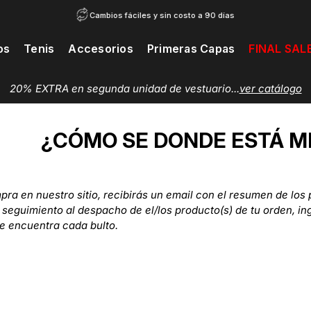
Cambios fáciles y sin costo a 90 días
os
Tenis
Accesorios
Primeras Capas
FINAL SAL
20% EXTRA en segunda unidad de vestuario...
ver catálogo
¿CÓMO SE DONDE ESTÁ M
pra en nuestro sitio, recibirás un email con el resumen de lo
 seguimiento al despacho de el/los producto(s) de tu orden, 
e encuentra cada bulto.