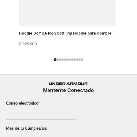
Hoodie Golf UA Icon Golf Trip Hoodie para Hombre
Buzo Run 
$
329
.
900
$
279
.
900
Mantente Conectado