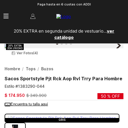
Paga hasta en 6 cuotas con ADDI
20% EXTRA en segunda unidad de vestuario...
ver
catálogo
Ver Fotos
(4)
Hombre
Tops
Buzos
Sacos Sportstyle Pjt Rck Aop Rvl Trry Para Hombre
1383290-044
$
174
.
950
$
349
.
900
50 %
OFF
Encuentra tu talla aquí
COLOR:
GRIS
GRIS