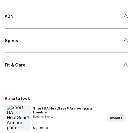
˄
ADN
˄
Specs
˄
Fit & Care
Arma tu look
Short UA HeatGear® Armour para
Hombre
Bottoms Shorts
+
Añadir
$139900