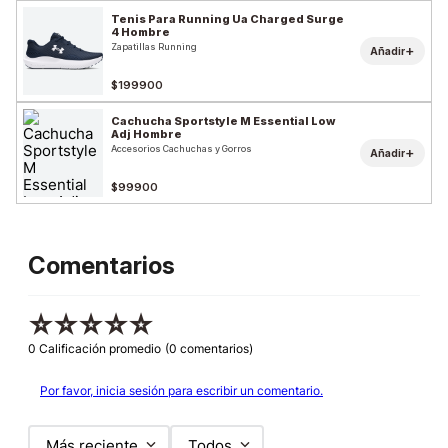
Tenis Para Running Ua Charged Surge
4 Hombre
Zapatillas Running
+
Añadir
$199900
Cachucha Sportstyle M Essential Low
Adj Hombre
Accesorios Cachuchas y Gorros
+
Añadir
$99900
Comentarios
☆
☆
☆
☆
☆
0 Calificación promedio
(0 comentarios)
Por favor, inicia sesión para escribir un comentario.
Más reciente
Todos