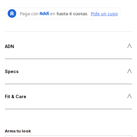
˄
ADN
˄
Specs
˄
Fit & Care
Arma tu look