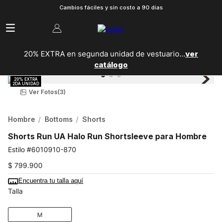
Cambios fáciles y sin costo a 90 días
20% EXTRA en segunda unidad de vestuario...
ver
catálogo
Ver Fotos
(3)
Hombre
Bottoms
Shorts
Shorts Run UA Halo Run Shortsleeve para Hombre
6010910-870
$
799
.
900
Encuentra tu talla aquí
Talla
M