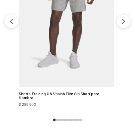
Shorts Training UA Vanish Elite 8in Short para
Shorts Tra
Hombre
Hombre
$
289
.
900
$
289
.
900