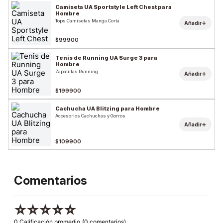
Camiseta UA Sportstyle Left Chest para
Hombre
Tops Camisetas Manga Corta
+
Añadir
$99900
Tenis de Running UA Surge 3 para
Hombre
Zapatillas Running
+
Añadir
$199900
Cachucha UA Blitzing para Hombre
Accesorios Cachuchas y Gorros
+
Añadir
$109900
Comentarios
☆
☆
☆
☆
☆
0 Calificación promedio
(0 comentarios)