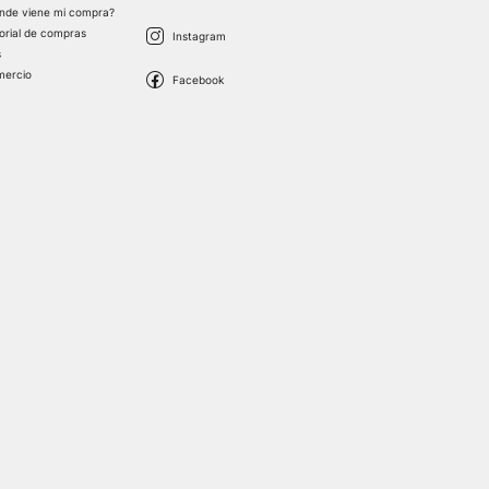
nde viene mi compra?
torial de compras
s
mercio