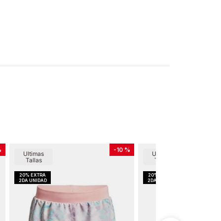
%
-
10 %
Ultimas
Ultimas
Tallas
Tallas