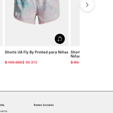
Shorts UA Fly By Printed para Niñas
Short UA Play Up Tri Co
Niñas
$
109
.
900
$
98
.
910
$
89
.
900
$
80
.
910
nta
Redes Sociales
cuenta