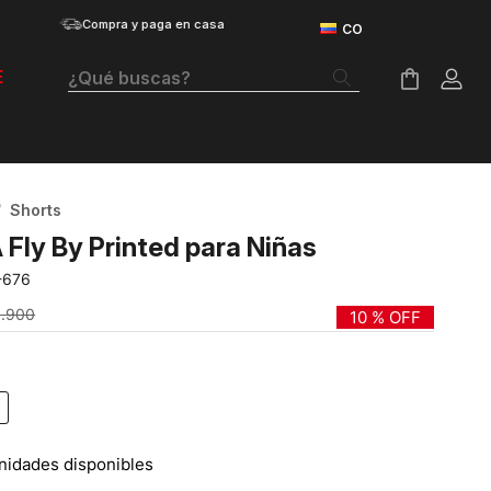
Compra y paga en casa
¿Qué buscas?
E
Términos Más Buscados
Botas
Shorts
Tenis Mujer
 Fly By Printed para Niñas
Tenis Hombre
-676
Tenis
9
.
900
10 %
OFF
Guayos
Velociti Distance
Basketball
nidades disponibles