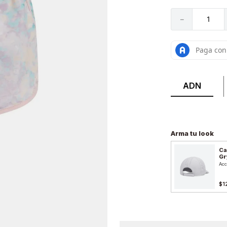
－
ADN
Arma tu look
Ca
Gr
Acc
$1