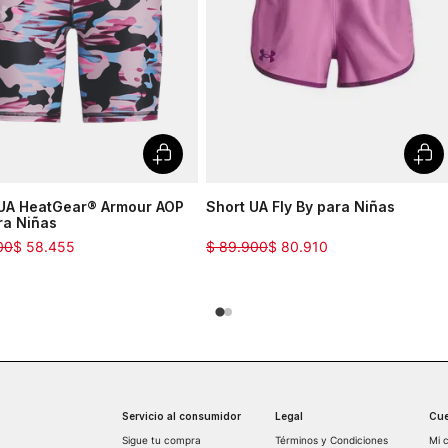
 UA HeatGear® Armour AOP
Short UA Fly By para Niñas
ra Niñas
00
$
58
.
455
$
89
.
900
$
80
.
910
Servicio al consumidor
Legal
Cue
Sigue tu compra
Términos y Condiciones
Mi 