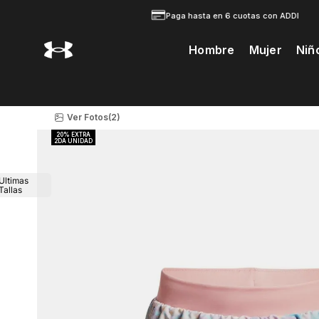
Paga hasta en 6 cuotas con ADDI
Hombre
Mujer
Niñ
Te Prodria Interesar
Ver Fotos
(2)
Ultimas
Tallas