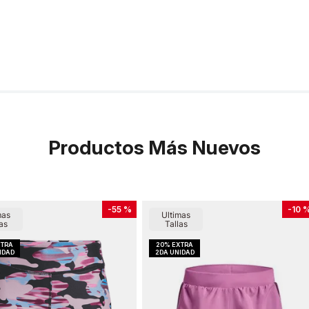
Productos Más Nuevos
-
55 %
-
10 
mas
Ultimas
as
Tallas