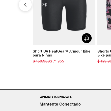
Short UA HeatGear® Armour Bike
Shorts
para Niñas
Bike pa
$
159
.
900
$
71
.
955
$
129
.
9
Mantente Conectado