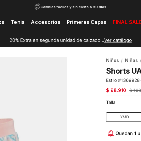
Cambios fáciles y sin costo a 90 días
os
Tenis
Accesorios
Primeras Capas
FINAL SAL
20% Extra en segunda unidad de calzado...
Ver catálogo
Niños
Niñas
Shorts UA
1369928
$
98
.
910
$
10
Talla
YMD
Quedan 1 u