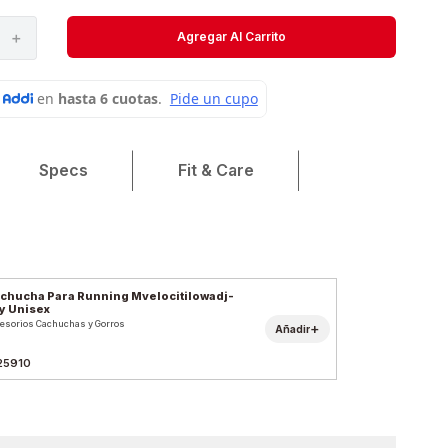
Velociti
＋
Agregar Al Carrito
Medias
Short
Specs
Fit & Care
chucha Para Running Mvelocitilowadj-
y Unisex
esorios Cachuchas y Gorros
+
Añadir
25910