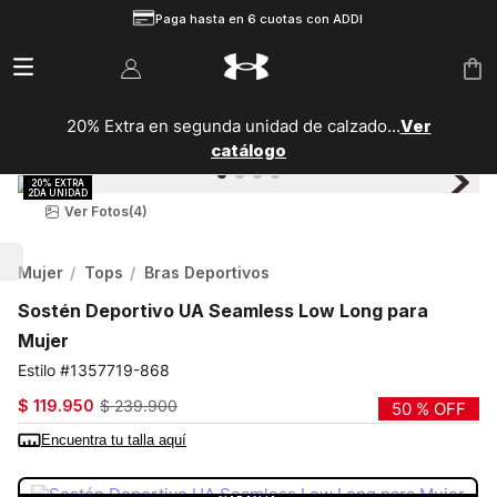
Paga hasta en 6 cuotas con ADDI
20% Extra en segunda unidad de calzado...
Ver
catálogo
Ver Fotos
(4)
Mujer
Tops
Bras Deportivos
Sostén Deportivo UA Seamless Low Long para
Mujer
1357719-868
$
119
.
950
$
239
.
900
50 %
OFF
Encuentra tu talla aquí
COLOR:
NARANJA