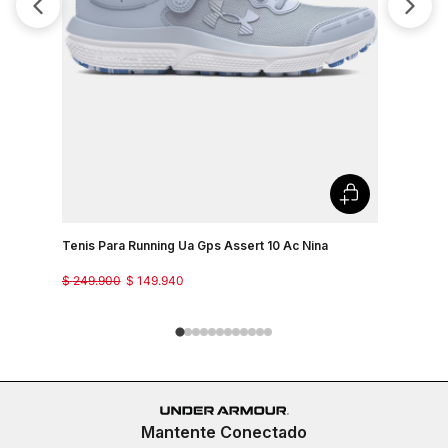
Tenis Par
$
249
.
900
Tenis Para Running Ua Gps Assert 10 Ac Nina
$
249
.
900
$
149
.
940
Mantente Conectado