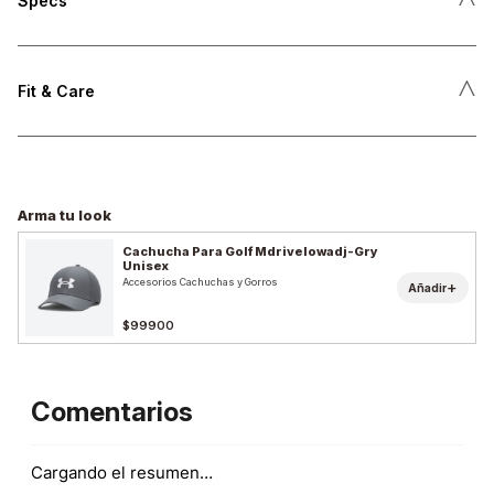
Specs
˄
Fit & Care
Arma tu look
Cachucha Para Golf Mdrivelowadj-Gry
Unisex
Accesorios Cachuchas y Gorros
+
Añadir
$99900
Comentarios
Cargando el resumen…