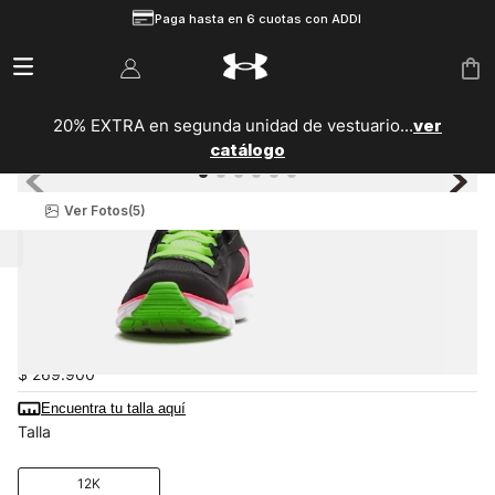
Paga hasta en 6 cuotas con ADDI
20% EXTRA en segunda unidad de vestuario...
ver
catálogo
Ver Fotos
(5)
Niños
Niñas
Zapatillas
Tenis de Correr UA Assert 9 AC para Niñas
3024636-001
$
269
.
900
Encuentra tu talla aquí
Talla
12K