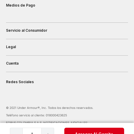
Medios de Pago
Servicio al Consumidor
Legal
Cuenta
Redes Sociales
©️ 2021 Under Armour®️, Inc. Todos los derechos reservados.
Teléfono servicio al cliente: 018000423625
FORUS COLOMBIA S.A.S. NOTIFICACIONES JUDICIALES:
notificaciones@forus.com.co
| Av. Carrera 45 Nº 108-27 BOGOTÁ COLOMBIA