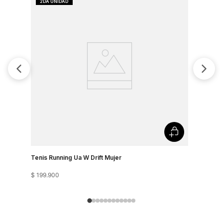
Tenis Running Ua W Drift Mujer
Tenis Runn
$
199
.
900
$
199
.
900