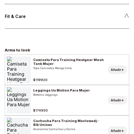
˄
Fit & Care
Arma tu look
Camiseta Para Training Heatgear Mesh
Tank Mujer
Tops Camisetas Manga Corta
+
Añadir
$119920
Leggings Ua Motion Para Mujer
Bottoms Leggings
+
Añadir
$174930
Cachucha Para Training Mavlowadj-
Blk Unisex
Accesorios Cachuchas y Gorros
+
Añadir