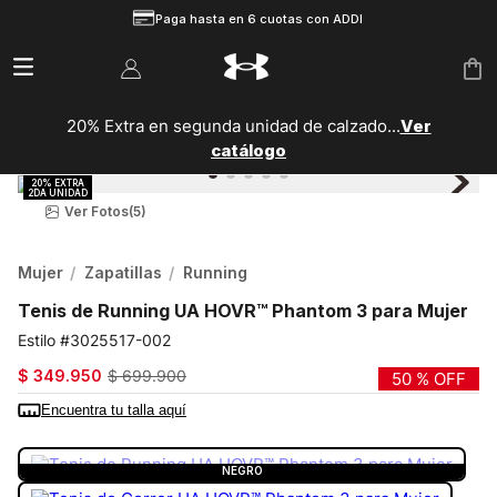
Paga hasta en 6 cuotas con ADDI
20% Extra en segunda unidad de calzado...
Ver
catálogo
Ver Fotos
(5)
Mujer
Zapatillas
Running
Tenis de Running UA HOVR™ Phantom 3 para Mujer
3025517-002
$
349
.
950
$
699
.
900
50 %
OFF
Encuentra tu talla aquí
COLOR:
NEGRO
NEGRO