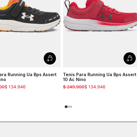
ara Running Ua Bps Assert
Tenis Para Running Ua Bps Assert
ino
10 Ac Nino
00
$
134
.
946
$
249
.
900
$
134
.
946