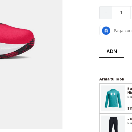
－
ADN
Arma tu look
Bu
Ni
Niñ
$1
Jo
Niñ