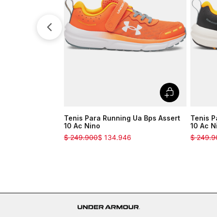
Tenis Para Running Ua Bps Assert
Tenis P
10 Ac Nino
10 Ac N
$
249
.
900
$
134
.
946
$
249
.
9