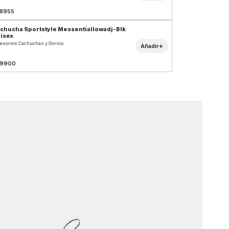
8955
chucha Sportstyle Messentiallowadj-Blk
isex
esorios Cachuchas y Gorros
+
Añadir
9900