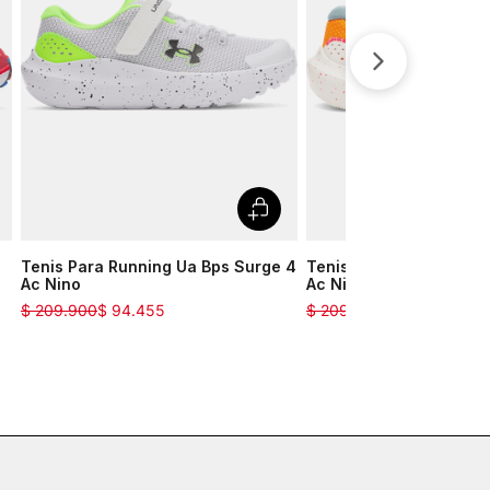
Tenis Para Running Ua Bps Surge 4
Tenis Para Running Ua 
Ac Nino
Ac Nino
$
209
.
900
$
94
.
455
$
209
.
900
$
132
.
237