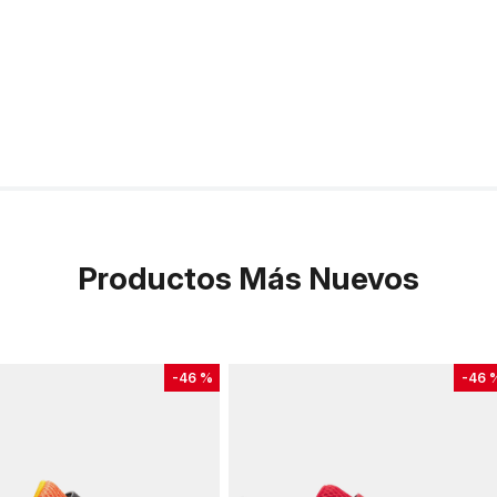
Productos Más Nuevos
-
46 %
-
46 