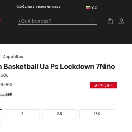
Compra y paga en casa
¿Qué buscas?
E
Términos Más Buscados
Botas
Zapatillas
Tenis Mujer
a Basketball Ua Ps Lockdown 7Niño
Tenis Hombre
-600
Tenis
29
.
900
50 %
OFF
lla aquí
Guayos
Velociti Distance
2
2.5
13K
Basketball