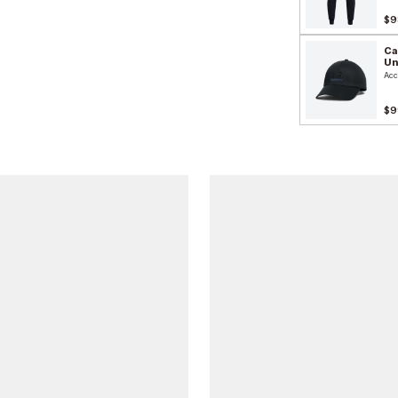
$9
Ca
Un
Acc
$9