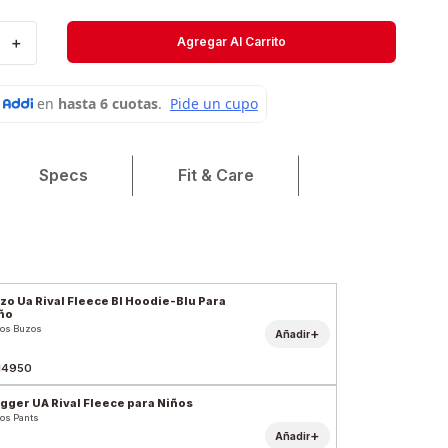
Velociti
＋
Agregar Al Carrito
Medias
Short
Specs
Fit & Care
zo Ua Rival Fleece Bl Hoodie-Blu Para
ño
os Buzos
+
Añadir
14950
gger UA Rival Fleece para Niños
os Pants
+
Añadir