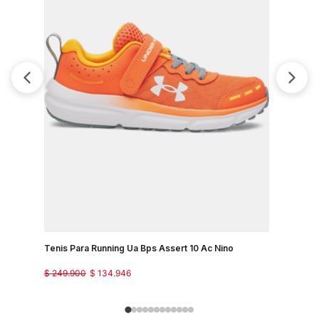
Tenis Para Running Ua Bps Assert 10 Ac Nino
Tenis Par
$
249
.
900
$
134
.
946
$
249
.
900