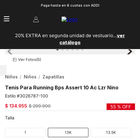
Paga hasta en 6 cuotas con ADDI
20% EXTRA en segunda unidad de vestuario...
ver
catálogo
Ver Fotos
(5)
Niños
Niños
Zapatillas
Tenis Para Running Bps Assert 10 Ac Lzr Nino
3026787-100
$
134
.
955
$
299
.
900
55 %
OFF
Talla
1
13K
13.5K