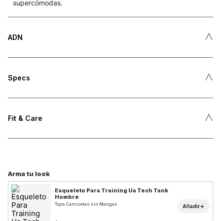
supercómodas.
˄
ADN
˄
Specs
˄
Fit & Care
Arma tu look
Esqueleto Para Training Ua Tech Tank
Hombre
Tops Camisetas sin Mangas
+
Añadir