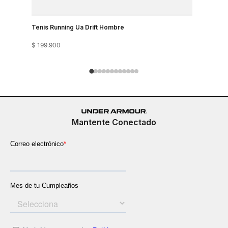
Tenis Running Ua Drift Hombre
Tenis Run
$
199
.
900
$
199
.
900
Mantente Conectado