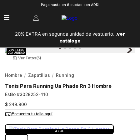
Paga hasta en 6 cuotas con ADDI
20% EXTRA en segunda unidad de vestuario...
ver
catálogo
Ver Fotos
(5)
Hombre
Zapatillas
Running
Tenis Para Running Ua Phade Rn 3 Hombre
3028252-410
$
249
.
900
Encuentra tu talla aquí
COLOR:
AZUL
AZUL