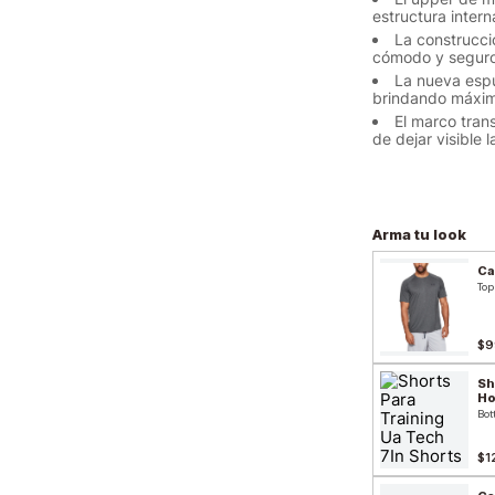
estructura intern
La construcci
cómodo y seguro
La nueva esp
brindando máxima
El marco tran
de dejar visible
Arma tu look
Ca
Top
$9
Sh
H
Bot
$1