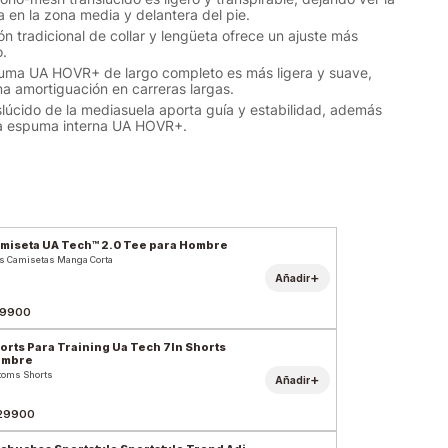
a en la zona media y delantera del pie.
ón tradicional de collar y lengüeta ofrece un ajuste más
.
uma UA HOVR+ de largo completo es más ligera y suave,
 amortiguación en carreras largas.
slúcido de la mediasuela aporta guía y estabilidad, además
 la espuma interna UA HOVR+.
miseta UA Tech™ 2.0 Tee para Hombre
s Camisetas Manga Corta
+
Añadir
9900
orts Para Training Ua Tech 7In Shorts
ombre
toms Shorts
+
Añadir
29900