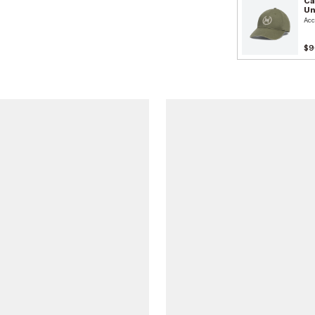
Ca
Un
Acc
$9