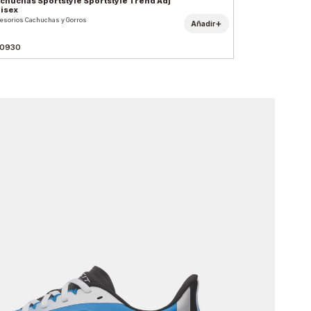
chuchas Sportstyle Sportstyle Trend Adj
isex
esorios Cachuchas y Gorros
+
Añadir
0930