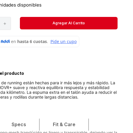
Velociti
nidades disponibles
Medias
＋
Agregar Al Carrito
Short
el producto
s de running están hechas para ir más lejos y más rápido. La
VR+ suave y reactiva equilibra respuesta y estabilidad
cada kilómetro. La espuma extra en el talón ayuda a reducir el
ras y rodillas durante largas distancias.
Specs
Fit & Care
ono-mesh translúcido es ligero y transpirable, dejando ver la