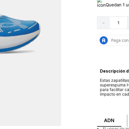
Quedan 1 u
－
Descripción d
Estas zapatilla
superespuma HO
para facilitar 
impacto en cade
ADN
El upper de m