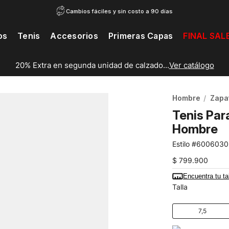
Cambios fáciles y sin costo a 90 días
os
Tenis
Accesorios
Primeras Capas
FINAL SAL
20% Extra en segunda unidad de calzado...
Ver catálogo
Hombre
Zapat
Tenis Par
Hombre
6006030
$
799
.
900
Encuentra tu ta
Talla
7,5