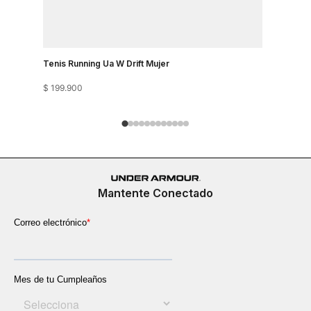
Tenis Running Ua W Drift Mujer
Tenis Runn
$
199
.
900
$
199
.
900
Mantente Conectado