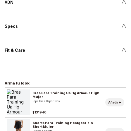
˄
ADN
˄
Specs
˄
Fit & Care
Arma tu look
Bras Para Training Ua Hg Armour High
Mujer
Tops Bras Deportivos
+
Añadir
$131940
Shorts Para Training Heatgear 7In
Short Mujer
Bottoms Shorts