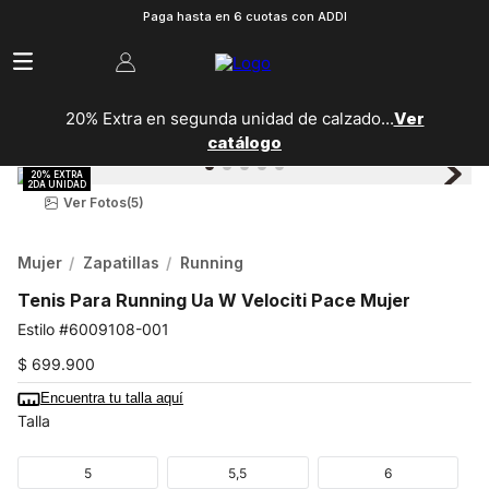
Paga hasta en 6 cuotas con ADDI
20% Extra en segunda unidad de calzado...
Ver
catálogo
Ver Fotos
(5)
Mujer
Zapatillas
Running
Tenis Para Running Ua W Velociti Pace Mujer
6009108-001
$
699
.
900
Encuentra tu talla aquí
Talla
5
5,5
6